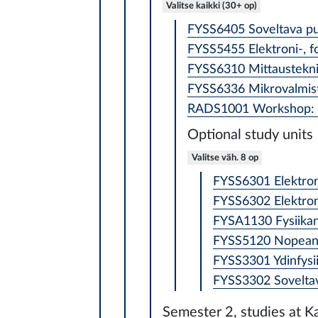
Valitse kaikki (30+ op)
FYSS6405 Soveltava puo
FYSS5455 Elektroni-, fo
FYSS6310 Mittaustekniik
FYSS6336 Mikrovalmis
RADS1001 Workshop: Bas
Optional study units
Valitse väh. 8 op
FYSS6301 Elektroni
FYSS6302 Elektroni
FYSA1130 Fysiikan
FYSS5120 Nopean n
FYSS3301 Ydinfysii
FYSS3302 Soveltava
Semester 2, studies at K