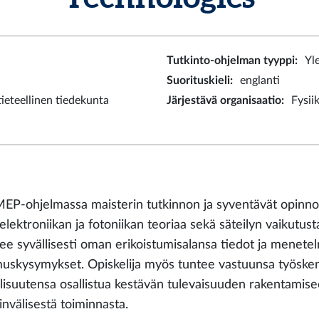
Tutkinto-ohjelman tyyppi
:
Yl
Suorituskieli
:
englanti
eteellinen tiedekunta
Järjestävä organisaatio
:
Fysii
P-ohjelmassa maisterin tutkinnon ja syventävät opinnot 
lektroniikan ja fotoniikan teoriaa sekä säteilyn vaikutust
tsee syvällisesti oman erikoistumisalansa tiedot ja menete
muskysymykset. Opiskelija myös tuntee vastuunsa työskenne
llisuutensa osallistua kestävän tulevaisuuden rakentamis
invälisestä toiminnasta.