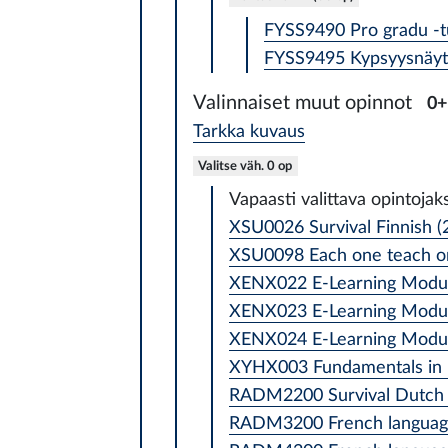
FYSS9490 Pro gradu -tu
FYSS9495 Kypsyysnäyte
Valinnaiset muut opinnot
0+
Tarkka kuvaus
Valitse väh. 0 op
Vapaasti valittava opintojak
XSU0026 Survival Finnish (
XSU0098 Each one teach on
XENX022 E-Learning Module
XENX023 E-Learning Module
XENX024 E-Learning Module
XYHX003 Fundamentals in In
RADM2200 Survival Dutch 
RADM3200 French language 