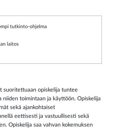
empi tutkinto-ohjelma
kan laitos
suoritettuaan opiskelija tuntee
a niiden toimintaan ja käyttöön. Opiskelija
lmät sekä ajankohtaiset
llä eettisesti ja vastuullisesti sekä
een. Opiskelija saa vahvan kokemuksen