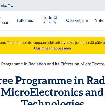
e
Tiedettä
Tutkimus
Opiskelijalle
Yhtei
emaan
kaikille
m: Tämä on opinto-oppaan arkistoitu versio, jota ei enää päivit
Uusimpaan oppaaseen
Programme in Radiation and its Effects on MicroElectro
ree Programme in Radi
n MicroElectronics and
Technologies