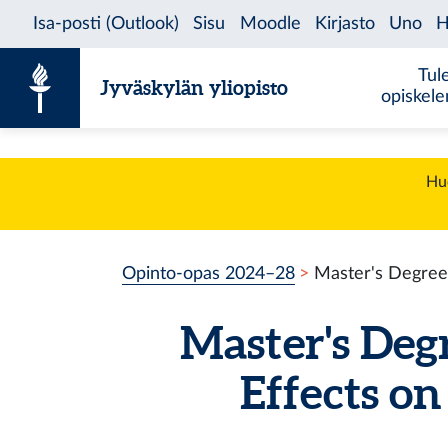
Siirry sisältöön
Tul
Jyväskylän yliopisto
opiskel
Huo
Opinto-opas 2024–28
Master's Degree 
Master's Deg
Effects o