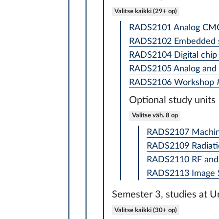
Valitse kaikki (29+ op)
RADS2101 Analog CMOS
RADS2102 Embedded s
RADS2104 Digital chip 
RADS2105 Analog and m
RADS2106 Workshop #2:
Optional study units
Valitse väh. 8 op
RADS2107 Machine
RADS2109 Radiation
RADS2110 RF and 
RADS2113 Image Se
Semester 3, studies at U
Valitse kaikki (30+ op)