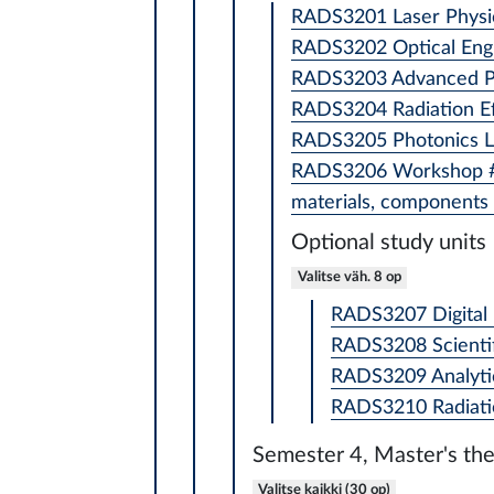
RADS3201 Laser Physic
RADS3202 Optical Engi
RADS3203 Advanced Pho
RADS3204 Radiation Eff
RADS3205 Photonics La
RADS3206 Workshop #3:
materials, components 
Optional study units
Valitse väh. 8 op
RADS3207 Digital 
RADS3208 Scientif
RADS3209 Analytic
RADS3210 Radiatio
Semester 4, Master's the
Valitse kaikki (30 op)