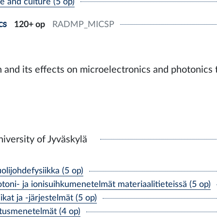
and culture (5 op)
cs
120+ op
RADMP_MICSP
 and its effects on microelectronics and photonics t
iversity of Jyväskylä
lijohdefysiikka (5 op)
toni- ja ionisuihkumenetelmät materiaalitieteissä (5 op)
at ja -järjestelmät (5 op)
tusmenetelmät (4 op)