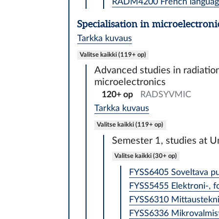
RADM4200 French language 
Specialisation in microelectroni
Tarkka kuvaus
Valitse kaikki (119+ op)
Advanced studies in radiation
microelectronics
120+ op
RADSYVMIC
Tarkka kuvaus
Valitse kaikki (119+ op)
Semester 1, studies at Un
Valitse kaikki (30+ op)
FYSS6405 Soveltava puo
FYSS5455 Elektroni-, fo
FYSS6310 Mittaustekniik
FYSS6336 Mikrovalmis