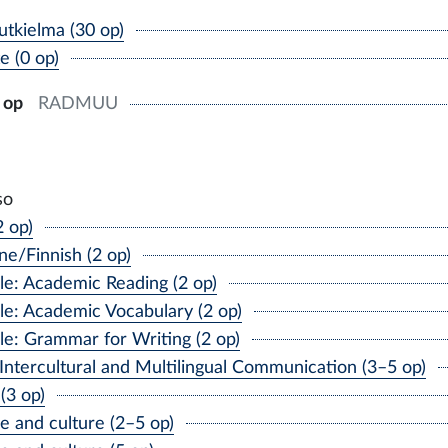
tkielma (30 op)
 (0 op)
 op
RADMUU
so
2 op)
e/Finnish (2 op)
: Academic Reading (2 op)
: Academic Vocabulary (2 op)
: Grammar for Writing (2 op)
tercultural and Multilingual Communication (3–5 op)
(3 op)
and culture (2–5 op)