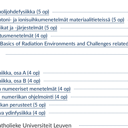
lijohdefysiikka (5 op)
toni- ja ionisuihkumenetelmät materiaalitieteissä (5 op)
at ja -järjestelmät (5 op)
tusmenetelmät (4 op)
ics of Radiation Environments and Challenges related t
ikka, osa A (4 op)
ikka, osa B (4 op)
 numeeriset menetelmät (4 op)
umeriikan ohjelmointi (4 op)
kan perusteet (5 op)
 ydinfysiikka (4 op)
atholieke Universiteit Leuven