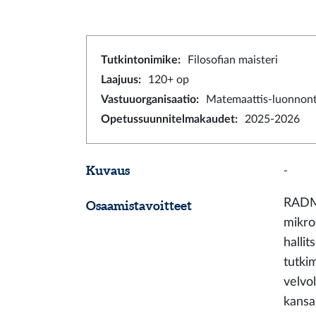
Tutkintonimike
:
Filosofian maisteri
Laajuus
:
120+ op
Vastuuorganisaatio
:
Matemaattis-luonnonti
Opetussuunnitelmakaudet
:
2025-2026
Kuvaus
-
RADME
Osaamistavoitteet
mikroe
halli
tutki
velvo
kansa