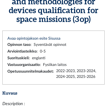
and methodologies for
devices qualification for
space missions (3 op)
Avaa opintojakson esite Sisussa
Opinnon taso
:
Syventävät opinnot
Arviointiasteikko
:
0-5
Suorituskieli
:
englanti
Vastuuorganisaatio
:
Fysiikan laitos
2022-2023, 2023-2024,
Opetussuunnitelmakaudet
:
2024-2025, 2025-2026
Kuvaus
Description :