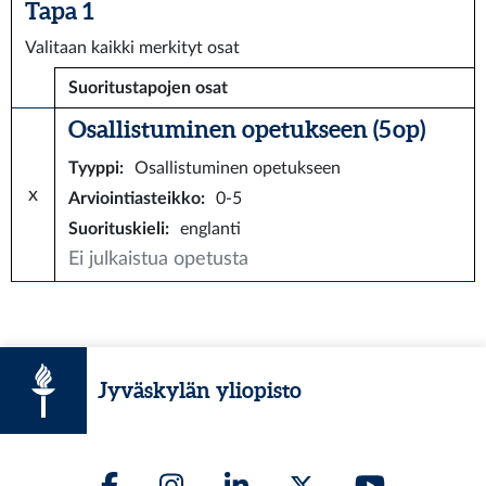
Tapa 1
Valitaan kaikki merkityt osat
Suoritustapojen osat
Osallistuminen opetukseen (5 op)
Tyyppi
:
Osallistuminen opetukseen
x
Arviointiasteikko
:
0-5
Suorituskieli
:
englanti
Ei julkaistua opetusta
Jyväskylän yliopisto