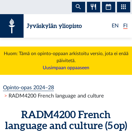
Siirry sisältöön
Jyväskylän yliopisto
EN
FI
Huom: Tämä on opinto-oppaan arkistoitu versio, jota ei enää
päivitetä.
Uusimpaan oppaaseen
Opinto-opas 2024–28
RADM4200 French language and culture
RADM4200 French
language and culture (5 op)