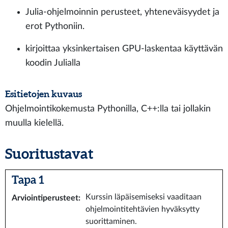
Julia-ohjelmoinnin perusteet, yhteneväisyydet ja
erot Pythoniin.
kirjoittaa yksinkertaisen GPU-laskentaa käyttävän
koodin Julialla
Esitietojen kuvaus
Ohjelmointikokemusta Pythonilla, C++:lla tai jollakin
muulla kielellä.
Suoritustavat
Tapa 1
Kurssin läpäisemiseksi vaaditaan
Arviointiperusteet
:
ohjelmointitehtävien hyväksytty
suorittaminen.