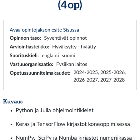
(4 op)
Avaa opintojakson esite Sisussa
Opinnon taso
:
Syventävät opinnot
Arviointiasteikko
:
Hyväksytty - hylätty
Suorituskieli
:
englanti, suomi
Vastuuorganisaatio
:
Fysiikan laitos
2024-2025, 2025-2026,
Opetussuunnitelmakaudet
:
2026-2027, 2027-2028
Kuvaus
Python ja Julia ohjelmointikielet
Keras ja TensorFlow kirjastot koneoppimisessa
NumPy, SciPy ja Numba kirjastot numeriikassa