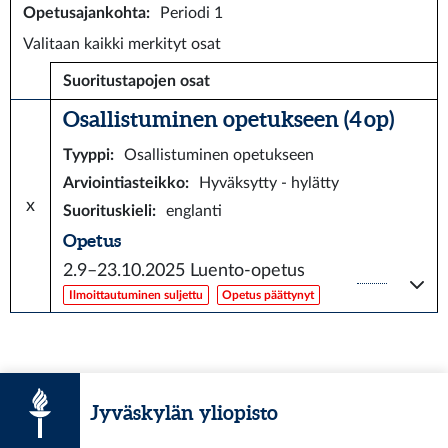
Opetusajankohta
:
Periodi 1
Valitaan kaikki merkityt osat
Suoritustapojen osat
Osallistuminen opetukseen (4 op)
Tyyppi
:
Osallistuminen opetukseen
Arviointiasteikko
:
Hyväksytty - hylätty
x
Suorituskieli
:
englanti
Opetus
2.9–23.10.2025
Luento-opetus
Ilmoittautuminen suljettu
Opetus päättynyt
Jyväskylän yliopisto