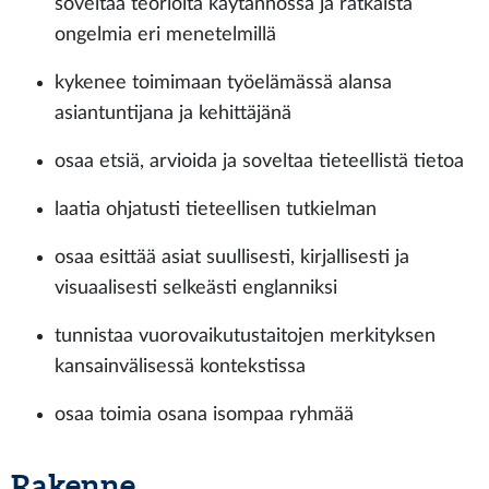
soveltaa teorioita käytännössä ja ratkaista
ongelmia eri menetelmillä
kykenee toimimaan työelämässä alansa
asiantuntijana ja kehittäjänä
osaa etsiä, arvioida ja soveltaa tieteellistä tietoa
laatia ohjatusti tieteellisen tutkielman
osaa esittää asiat suullisesti, kirjallisesti ja
visuaalisesti selkeästi englanniksi
tunnistaa vuorovaikutustaitojen merkityksen
kansainvälisessä kontekstissa
osaa toimia osana isompaa ryhmää
Rakenne