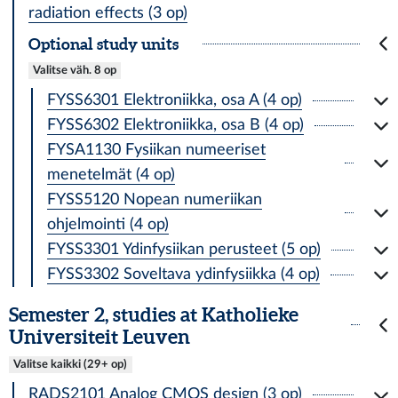
radiation effects (3 op)
Optional study units
Valitse väh. 8 op
FYSS6301 Elektroniikka, osa A (4 op)
FYSS6302 Elektroniikka, osa B (4 op)
FYSA1130 Fysiikan numeeriset
menetelmät (4 op)
FYSS5120 Nopean numeriikan
ohjelmointi (4 op)
FYSS3301 Ydinfysiikan perusteet (5 op)
FYSS3302 Soveltava ydinfysiikka (4 op)
Semester 2, studies at Katholieke
Universiteit Leuven
Valitse kaikki (29+ op)
RADS2101 Analog CMOS design (3 op)