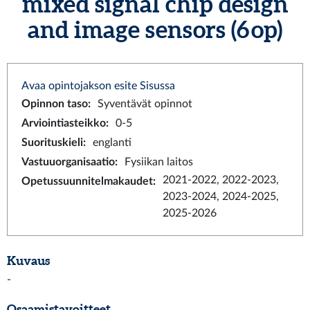
mixed signal chip design
and image sensors (6 op)
Avaa opintojakson esite Sisussa
Opinnon taso
:
Syventävät opinnot
Arviointiasteikko
:
0-5
Suorituskieli
:
englanti
Vastuuorganisaatio
:
Fysiikan laitos
2021-2022, 2022-2023,
Opetussuunnitelmakaudet
:
2023-2024, 2024-2025,
2025-2026
Kuvaus
-
Osaamistavoitteet