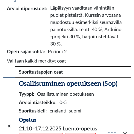
Läpäisyyn vaaditaan vähintään
Arviointiperusteet
:
puolet pisteistä. Kurssin arvosana
muodostuu esimerkiksi seuraavilla
painotuksilla: tentti 40 %, Arduino
-projekti 30 %, harjoitustehtävät
30 %.
Opetusajankohta
:
Periodi 2
Valitaan kaikki merkityt osat
Suoritustapojen osat
Osallistuminen opetukseen (5 op)
Tyyppi
:
Osallistuminen opetukseen
Arviointiasteikko
:
0-5
Suorituskieli
:
englanti, suomi
Opetus
x
21.10–17.12.2025
Luento-opetus