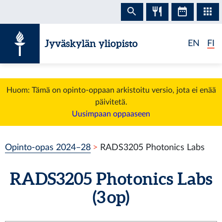
Siirry sisältöön
Jyväskylän yliopisto
EN
FI
Huom: Tämä on opinto-oppaan arkistoitu versio, jota ei enää
päivitetä.
Uusimpaan oppaaseen
Opinto-opas 2024–28
RADS3205 Photonics Labs
RADS3205 Photonics Labs
(3 op)