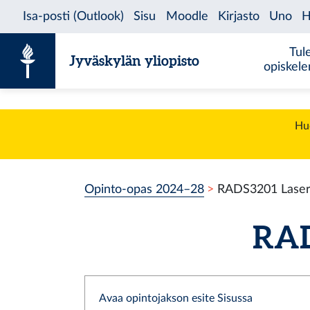
Siirry sisältöön
Tul
Jyväskylän yliopisto
opiskel
Huo
Opinto-opas 2024–28
RADS3201 Laser
RAD
Avaa opintojakson esite Sisussa