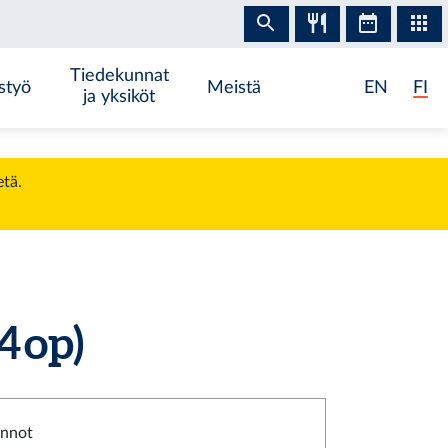
Tiedekunnat
styö
Meistä
EN
FI
ja yksiköt
etä.
 op)
innot