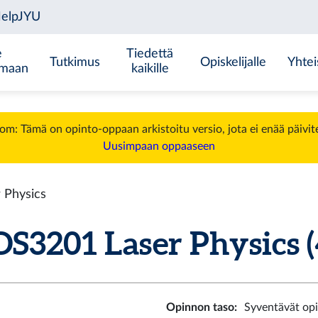
e
Tiedettä
Tutkimus
Opiskelijalle
Yhtei
emaan
kaikille
m: Tämä on opinto-oppaan arkistoitu versio, jota ei enää päivit
Uusimpaan oppaaseen
 Physics
S3201 Laser Physics (4
Opinnon taso
:
Syventävät op