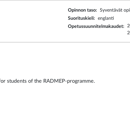
Opinnon taso
:
Syventävät op
Suorituskieli
:
englanti
2
Opetussuunnitelmakaudet
:
2
for students of the RADMEP-programme.