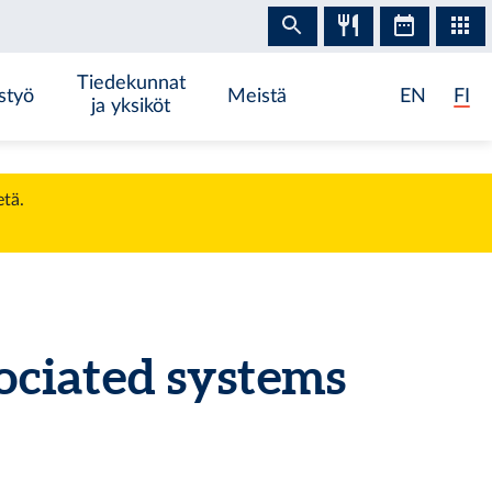
Tiedekunnat
styö
Meistä
EN
FI
ja yksiköt
etä.
ociated systems