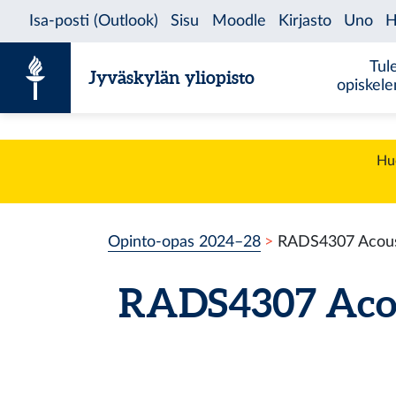
Siirry sisältöön
Tul
Jyväskylän yliopisto
opiskel
Huo
Opinto-opas 2024–28
RADS4307 Acoust
RADS4307 Acous