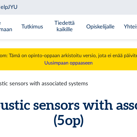
e
Tiedettä
Tutkimus
Opiskelijalle
Yhtei
emaan
kaikille
m: Tämä on opinto-oppaan arkistoitu versio, jota ei enää päivit
Uusimpaan oppaaseen
ic sensors with associated systems
tic sensors with ass
(5 op)