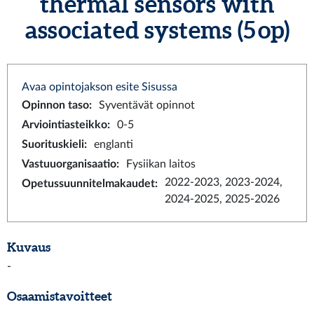
thermal sensors with
associated systems (5 op)
Avaa opintojakson esite Sisussa
Opinnon taso
:
Syventävät opinnot
Arviointiasteikko
:
0-5
Suorituskieli
:
englanti
Vastuuorganisaatio
:
Fysiikan laitos
2022-2023, 2023-2024,
Opetussuunnitelmakaudet
:
2024-2025, 2025-2026
Kuvaus
-
Osaamistavoitteet