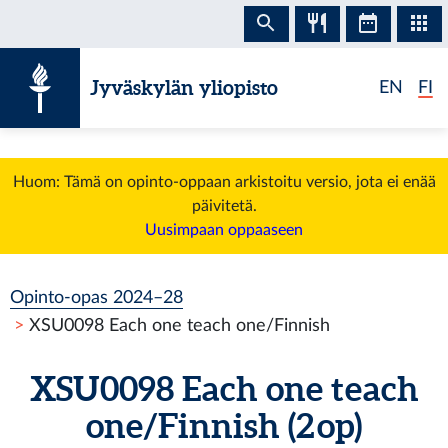
Siirry sisältöön
Jyväskylän yliopisto
EN
FI
Huom: Tämä on opinto-oppaan arkistoitu versio, jota ei enää
päivitetä.
Uusimpaan oppaaseen
Opinto-opas 2024–28
XSU0098 Each one teach one/Finnish
XSU0098 Each one teach
one/Finnish (2 op)