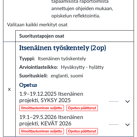
tapaamisista raportoimista
annettujen ohjeiden mukaan,
opiskelun reflektointia.
Valitaan kaikki merkityt osat
Suoritustapojen osat
Itsenäinen työskentely (2 op)
Tyyppi
:
Itsenäinen työskentely
Arviointiasteikko
:
Hyväksytty - hylätty
Suorituskieli
:
englanti, suomi
Opetus
x
1.9–19.12.2025
Itsenäinen
projekti, SYKSY 2025
Ilmoittautuminen suljettu
Opetus päättynyt
19.1–29.5.2026
Itsenäinen
projekti, KEVÄT 2026
Ilmoittautuminen suljettu
Opetus päättynyt