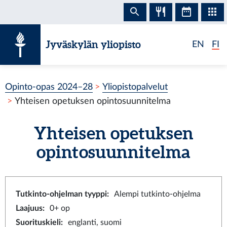
Siirry sisältöön
Jyväskylän yliopisto
EN
FI
Opinto-opas 2024–28
Yliopistopalvelut
Yhteisen opetuksen opintosuunnitelma
Yhteisen opetuksen
opintosuunnitelma
Tutkinto-ohjelman tyyppi
:
Alempi tutkinto-ohjelma
Laajuus
:
0+ op
Suorituskieli
:
englanti, suomi