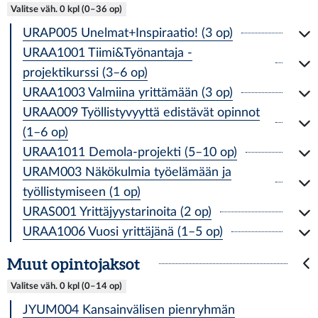
Valitse väh. 0 kpl (0–36 op)
URAP005 Unelmat+Inspiraatio! (3 op)
URAA1001 Tiimi&Työnantaja -
projektikurssi (3–6 op)
URAA1003 Valmiina yrittämään (3 op)
URAA009 Työllistyvyyttä edistävät opinnot
(1–6 op)
URAA1011 Demola-projekti (5–10 op)
URAM003 Näkökulmia työelämään ja
työllistymiseen (1 op)
URAS001 Yrittäjyystarinoita (2 op)
URAA1006 Vuosi yrittäjänä (1–5 op)
Muut opintojaksot
Valitse väh. 0 kpl (0–14 op)
JYUM004 Kansainvälisen pienryhmän