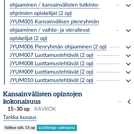
ohjaaminen / kansainvälisten tutkinto-
ohjelmien opiskelijat (2 op)
JYUM005 Kansainvälisen pienryhmän
ohjaaminen / vaihto- ja vierailevat
opiskelijat (2 op)
JYUM006 Pienryhmän ohjaaminen (2 op)
JYUM007 Luottamustehtävät (2 op)
JYUM008 Luottamustehtävät (2 op)
JYUM009 Luottamustehtävät (2 op)
JYUM010 Luottamustehtävät (2 op)
Kansainvälisten opintojen
kokonaisuus
15–30 op
KAVKOK
Tarkka kuvaus
Valitse väh. 15 op
Lisätietoja valinnasta