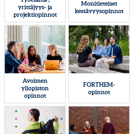
Monitieteiset
yrittäjyys- ja
kestävyysopinnot
projektiopinnot
Avoimen
FORTHEM-
yliopiston
opinnot
opinnot