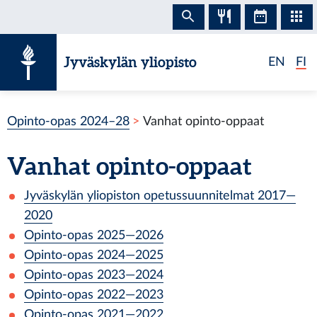
Siirry sisältöön
Jyväskylän yliopisto
EN
FI
Opinto-opas 2024–28
Vanhat opinto-oppaat
Vanhat opinto-oppaat
Jyväskylän yliopiston opetussuunnitelmat 2017—
2020
Opinto-opas
2025
—
2026
Opinto-opas
2024
—
2025
Opinto-opas
2023
—
2024
Opinto-opas
2022
—
2023
Opinto-opas
2021
—
2022