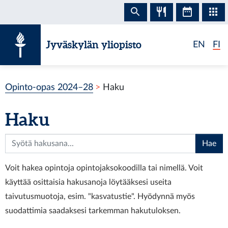
Siirry sisältöön
Jyväskylän yliopisto
EN
FI
Opinto-opas 2024–28
Haku
Haku
Hae
Voit hakea opintoja opintojaksokoodilla tai nimellä. Voit
käyttää osittaisia hakusanoja löytääksesi useita
taivutusmuotoja, esim. "kasvatustie". Hyödynnä myös
suodattimia saadaksesi tarkemman hakutuloksen.