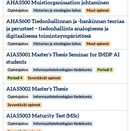
AHAS500 Muistiorganisaation johtaminen
Opintojakso
Historian ja etnologian laitos
Muut opinnot
AHAS600 Tiedonhallinnan ja -hankinnan teoriaa
ja perusteet – tiedonhallinta analogisessa ja
digitaalisessa toimintaympäristössä
Opintojakso
Historian ja etnologian laitos
Muut opinnot
AIAS5001 Master’s Thesis Seminar for IMDP AI
students
Opintojakso
Informaatioteknologian tiedekunta
Periodi 3
Periodi 4
Syventävät opinnot
AIAS5002 Master's Thesis
Opintojakso
Informaatioteknologian tiedekunta
Syventävät opinnot
AIAS5003 Maturity Test (MSc)
Opintojakso
Informaatioteknologian tiedekunta