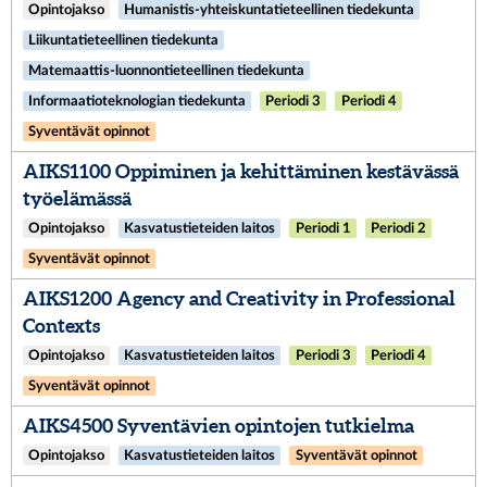
Opintojakso
Humanistis-yhteiskuntatieteellinen tiedekunta
Liikuntatieteellinen tiedekunta
Matemaattis-luonnontieteellinen tiedekunta
Informaatioteknologian tiedekunta
Periodi 3
Periodi 4
Syventävät opinnot
AIKS1100 Oppiminen ja kehittäminen kestävässä
työelämässä
Opintojakso
Kasvatustieteiden laitos
Periodi 1
Periodi 2
Syventävät opinnot
AIKS1200 Agency and Creativity in Professional
Contexts​
Opintojakso
Kasvatustieteiden laitos
Periodi 3
Periodi 4
Syventävät opinnot
AIKS4500 Syventävien opintojen tutkielma
Opintojakso
Kasvatustieteiden laitos
Syventävät opinnot