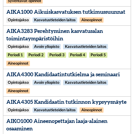
Syventävät opinnot
AIKA1000 Aikuiskasvatuksen tutkimussuunnat
Opintojakso
Kasvatustieteiden laitos
Aineopinnot
AIKA3283 Perehtyminen kasvatusalan
toimintaympäristöihin
Opintojakso
Avoin yliopisto
Kasvatustieteiden laitos
Periodi 1
Periodi 2
Periodi 3
Periodi 4
Periodi 5
Aineopinnot
AIKA4300 Kandidaatintutkielma ja seminaari
Opintojakso
Avoin yliopisto
Kasvatustieteiden laitos
Aineopinnot
AIKA4305 Kandidaatin tutkinnon kypsyysnäyte
Opintojakso
Kasvatustieteiden laitos
Aineopinnot
AIKO1000 Aineenopettajan laaja-alainen
osaaminen