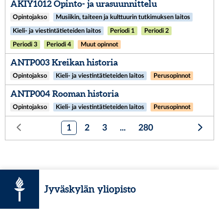
AKIY1012 Opinto- ja urasuunnittelu
Opintojakso
Musiikin, taiteen ja kulttuurin tutkimuksen laitos
Kieli- ja viestintätieteiden laitos
Periodi 1
Periodi 2
Periodi 3
Periodi 4
Muut opinnot
ANTP003 Kreikan historia
Opintojakso
Kieli- ja viestintätieteiden laitos
Perusopinnot
ANTP004 Rooman historia
Opintojakso
Kieli- ja viestintätieteiden laitos
Perusopinnot
1
2
3
...
280
Jyväskylän yliopisto