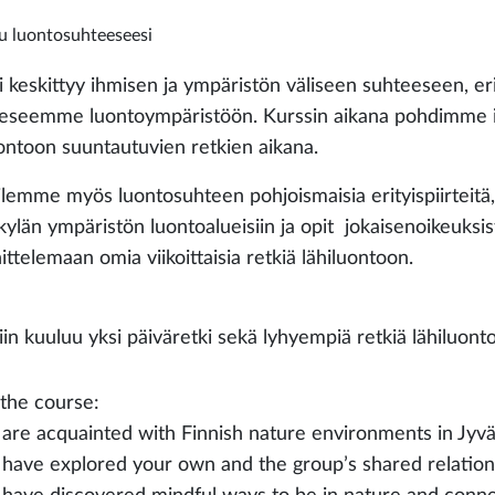
u luontosuhteeseesi
i keskittyy ihmisen ja ympäristön väliseen suhteeseen, er
eseemme luontoympäristöön. Kurssin aikana pohdimme ih
uontoon suuntautuvien retkien aikana.
ilemme myös luontosuhteen pohjoismaisia erityispiirteitä
ylän ympäristön luontoalueisiin ja opit jokaisenoikeuksist
ttelemaan omia viikoittaisia retkiä lähiluontoon.
iin kuuluu yksi päiväretki sekä lyhyempiä retkiä lähiluonto
 the course:
 are acquainted with Finnish nature environments in Jyvä
 have explored your own and the group’s shared relation