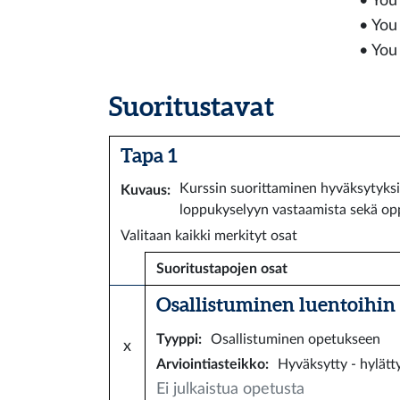
• You
• You
• You
Suoritustavat
Tapa 1
Kurssin suorittaminen hyväksytyksi e
Kuvaus
:
loppukyselyyn vastaamista sekä op
Valitaan kaikki merkityt osat
Suoritustapojen osat
Osallistuminen luentoihin ja
Tyyppi
:
Osallistuminen opetukseen
x
Arviointiasteikko
:
Hyväksytty - hylätt
Ei julkaistua opetusta