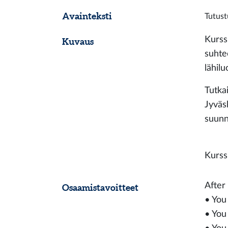
Avainteksti
Tutust
Kurss
Kuvaus
suhte
lähil
Tutka
Jyväsk
suunni
Kurss
After
Osaamistavoitteet
• You
• You