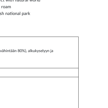
ct with natural world
o roam
sh national park
 (vähintään 80%), alkukyselyyn ja