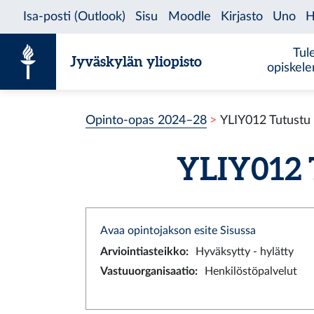
Siirry sisältöön
Tul
Jyväskylän yliopisto
opiskel
Opinto-opas 2024–28
YLIY012 Tutustu
YLIY012 T
Avaa opintojakson esite Sisussa
Arviointiasteikko
:
Hyväksytty - hylätty
Vastuuorganisaatio
:
Henkilöstöpalvelut