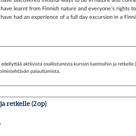
 have discovered mindful ways to be in nature and conne
 have learnt from Finnish nature and everyone’s rights t
 have had an experience of a full day excursion in a Finni
dellyttää aktiivista osallistumista kurssin luentoihin ja retkelle
pimistehtävän palauttamista.
 retkelle (2 op)
y