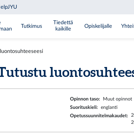
e
Tiedettä
Tutkimus
Opiskelijalle
Yhtei
emaan
kaikille
 luontosuhteeseesi
utustu luontosuhteese
Opinnon taso
:
Muut opinnot
Suorituskieli
:
englanti
2
Opetussuunnitelmakaudet
:
2