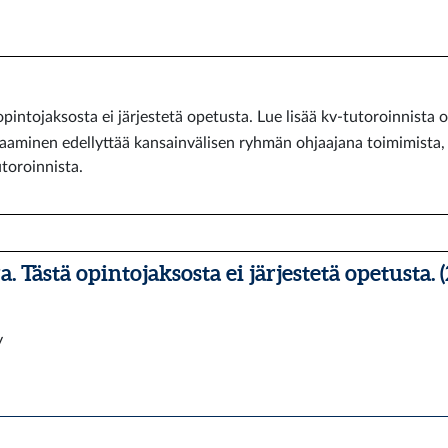
intojaksosta ei järjestetä opetusta. Lue lisää kv-tutoroinnista oso
aminen edellyttää kansainvälisen ryhmän ohjaajana toimimista, 
utoroinnista.
 Tästä opintojaksosta ei järjestetä opetusta. (
y