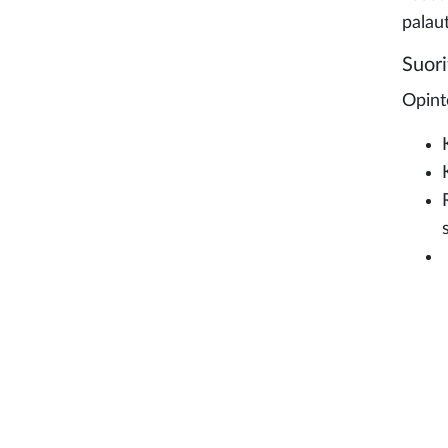
palaut
Suori
Opint