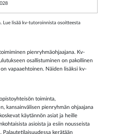
028
. Lue lisää kv-tutoroinnista osoitteesta
 toimiminen pienryhmäohjaajana. Kv-
oulutukseen osallistuminen on pakollinen
 on vapaaehtoinen. Näiden lisäksi kv-
iopistoyhteisön toiminta,
nen, kansainvälisen pienryhmän ohjaajana
koskevat käytännön asiat ja heille
ohtaisista asioista ja esiin nousseista
a. Palautetilaisuudessa kerätään