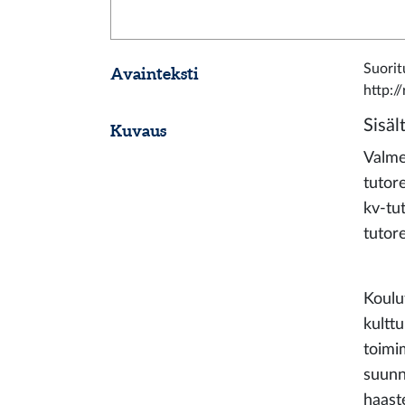
Suorit
Avainteksti
http://
Sisäl
Kuvaus
Valme
tutor
kv-tu
tutore
Koulut
kultt
toimi
suunn
haast