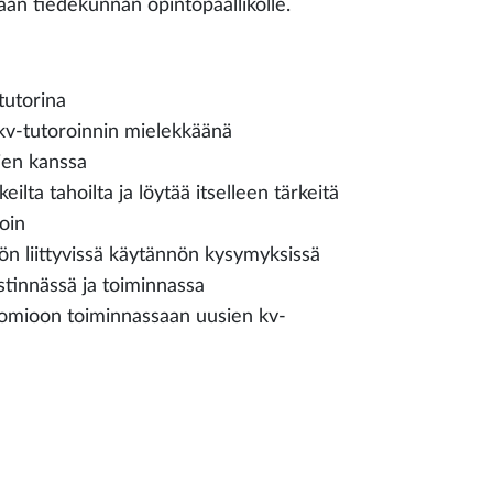
aan tiedekunnan opintopäällikölle.
tutorina
 kv-tutoroinnin mielekkäänä
ien kanssa
ilta tahoilta ja löytää itselleen tärkeitä
oin
öön liittyvissä käytännön kysymyksissä
stinnässä ja toiminnassa
uomioon toiminnassaan uusien kv-