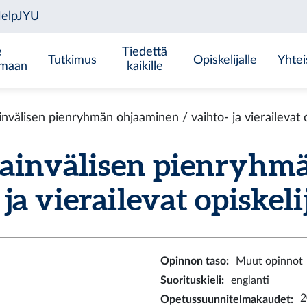
e
Tiedettä
Tutkimus
Opiskelijalle
Yhtei
emaan
kaikille
älisen pienryhmän ohjaaminen / vaihto- ja vierailevat op
invälisen pienryhmä
ja vierailevat opiskelij
Opinnon taso
:
Muut opinnot
Suorituskieli
:
englanti
2
Opetussuunnitelmakaudet
: