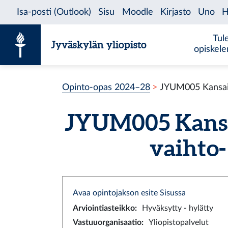
Siirry sisältöön
Tul
Jyväskylän yliopisto
opiskel
Opinto-opas 2024–28
JYUM005 Kansainv
JYUM005 Kansa
vaihto- 
Avaa opintojakson esite Sisussa
Arviointiasteikko
:
Hyväksytty - hylätty
Vastuuorganisaatio
:
Yliopistopalvelut