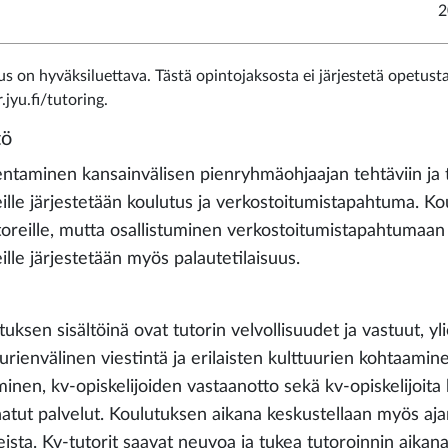
2
us on hyväksiluettava. Tästä opintojaksosta ei järjestetä opetusta
r.jyu.fi/tutoring.
tö
ntaminen kansainvälisen pienryhmäohjaajan tehtäviin ja
eille järjestetään koulutus ja verkostoitumistapahtuma. K
toreille, mutta osallistuminen verkostoitumistapahtumaan
ille järjestetään myös palautetilaisuus.
uksen sisältöinä ovat tutorin velvollisuudet ja vastuut, yl
uurienvälinen viestintä ja erilaisten kulttuurien kohtaami
minen, kv-opiskelijoiden vastaanotto sekä kv-opiskelijoita 
atut palvelut. Koulutuksen aikana keskustellaan myös ajank
eista. Kv-tutorit saavat neuvoa ja tukea tutoroinnin aikan