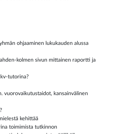
ienryhmän ohjaaminen lukukauden alussa
kahden-kolmen sivun mittainen raportti ja
 kv-tutorina?
m. vuorovaikutustaidot, kansainvälinen
?
 mielestä kehittää
orina toimimista tutkinnon