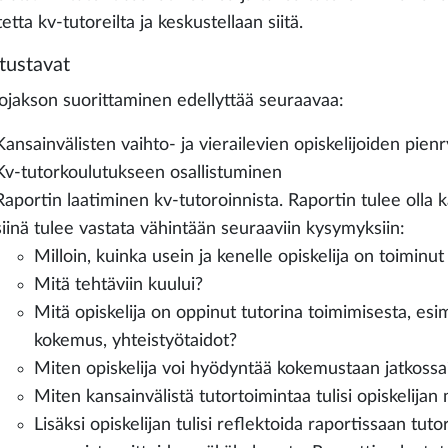
etta kv-tutoreilta ja keskustellaan siitä.
tustavat
ojakson suorittaminen edellyttää seuraavaa:
Kansainvälisten vaihto- ja vierailevien opiskelijoiden p
Kv-tutorkoulutukseen osallistuminen
Raportin laatiminen kv-tutoroinnista. Raportin tulee olla 
siinä tulee vastata vähintään seuraaviin kysymyksiin:
Milloin, kuinka usein ja kenelle opiskelija on toiminut
Mitä tehtäviin kuului?
Mitä opiskelija on oppinut tutorina toimimisesta, esi
kokemus, yhteistyötaidot?
Miten opiskelija voi hyödyntää kokemustaan jatkossa
Miten kansainvälistä tutortoimintaa tulisi opiskelijan
Lisäksi opiskelijan tulisi reflektoida raportissaan tut