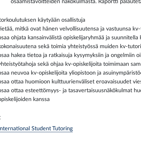
osaamistavoitteiden näkökulmasta. Raportti palautet
torkoulutuksen käytyään osallistuja
tietää, mitkä ovat hänen velvollisuutensa ja vastuunsa kv-
osaa ohjata kansainvälistä opiskelijaryhmää ja suunnitella
kokonaisuutena sekä toimia yhteistyössä muiden kv-tutor
osaa hakea tietoa ja ratkaisuja kysymyksiin ja ongelmiin oike
yhteistyötahoja sekä ohjaa kv-opiskelijoita toimimaan sam
osaa neuvoa kv-opiskelijoita yliopistoon ja asuinympärist
osaa ottaa huomioon kulttuurienväliset eroavaisuudet vie
osaa ottaa esteettömyys- ja tasavertaisuusnäkökulmat h
opiskelijoiden kanssa
t
International Student Tutoring