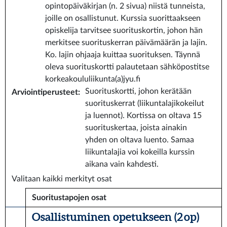
opintopäiväkirjan (n. 2 sivua) niistä tunneista,
joille on osallistunut. Kurssia suorittaakseen
opiskelija tarvitsee suorituskortin, johon hän
merkitsee suorituskerran päivämäärän ja lajin.
Ko. lajin ohjaaja kuittaa suorituksen. Täynnä
oleva suorituskortti palautetaan sähköpostitse
korkeakoululiikunta(a)jyu.fi
Suorituskortti, johon kerätään
Arviointiperusteet
:
suorituskerrat (liikuntalajikokeilut
ja luennot). Kortissa on oltava 15
suorituskertaa, joista ainakin
yhden on oltava luento. Samaa
liikuntalajia voi kokeilla kurssin
aikana vain kahdesti.
Valitaan kaikki merkityt osat
Suoritustapojen osat
Osallistuminen opetukseen (2 op)