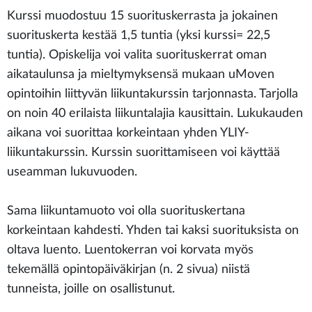
Kurssi muodostuu 15 suorituskerrasta ja jokainen
suorituskerta kestää 1,5 tuntia (yksi kurssi= 22,5
tuntia). Opiskelija voi valita suorituskerrat oman
aikataulunsa ja mieltymyksensä mukaan uMoven
opintoihin liittyvän liikuntakurssin tarjonnasta. Tarjolla
on noin 40 erilaista liikuntalajia kausittain. Lukukauden
aikana voi suorittaa korkeintaan yhden YLIY-
liikuntakurssin. Kurssin suorittamiseen voi käyttää
useamman lukuvuoden.
Sama liikuntamuoto voi olla suorituskertana
korkeintaan kahdesti. Yhden tai kaksi suorituksista on
oltava luento. Luentokerran voi korvata myös
tekemällä opintopäiväkirjan (n. 2 sivua) niistä
tunneista, joille on osallistunut.