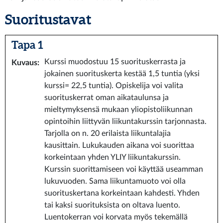
Suoritustavat
Tapa 1
Kurssi muodostuu 15 suorituskerrasta ja
Kuvaus
:
jokainen suorituskerta kestää 1,5 tuntia (yksi
kurssi= 22,5 tuntia). Opiskelija voi valita
suorituskerrat oman aikataulunsa ja
mieltymyksensä mukaan yliopistoliikunnan
opintoihin liittyvän liikuntakurssin tarjonnasta.
Tarjolla on n. 20 erilaista liikuntalajia
kausittain. Lukukauden aikana voi suorittaa
korkeintaan yhden YLIY liikuntakurssin.
Kurssin suorittamiseen voi käyttää useamman
lukuvuoden. Sama liikuntamuoto voi olla
suorituskertana korkeintaan kahdesti. Yhden
tai kaksi suorituksista on oltava luento.
Luentokerran voi korvata myös tekemällä