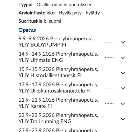
Tyyppi
:
Osallistuminen opetukseen
Arviointiasteikko
:
Hyväksytty - hylätty
Suorituskieli
:
suomi
Opetus
9.9–9.9.2026
Pienryhmäopetus,
YLIY BODYPUMP FI
14.9–14.9.2026
Pienryhmäopetus,
YLIY Ultimate ENG
15.9–15.9.2026
Pienryhmäopetus,
YLIY Historialliset tanssit FI
17.9–17.9.2026
Pienryhmäopetus,
YLIY Ulkokuntosaliharjoittelu FI
21.9–21.9.2026
Pienryhmäopetus,
YLIY Karate FI
22.9–22.9.2026
Pienryhmäopetus,
YLIY Trail running ENG
23.9–23.9.2026
Pienryhmäopetus,