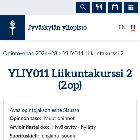
Siirry sisältöön
Jyväskylän yliopisto
EN
FI
Opinto-opas 2024–28
YLIY011 Liikuntakurssi 2
YLIY011 Liikuntakurssi 2
(2 op)
Avaa opintojakson esite Sisussa
Opinnon taso
:
Muut opinnot
Arviointiasteikko
:
Hyväksytty - hylätty
Suorituskieli
:
englanti, suomi