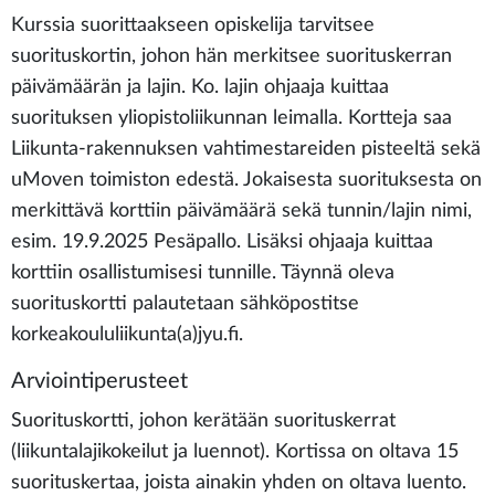
Kurssia suorittaakseen opiskelija tarvitsee
suorituskortin, johon hän merkitsee suorituskerran
päivämäärän ja lajin. Ko. lajin ohjaaja kuittaa
suorituksen yliopistoliikunnan leimalla. Kortteja saa
Liikunta-rakennuksen vahtimestareiden pisteeltä sekä
uMoven toimiston edestä. Jokaisesta suorituksesta on
merkittävä korttiin päivämäärä sekä tunnin/lajin nimi,
esim. 19.9.2025 Pesäpallo. Lisäksi ohjaaja kuittaa
korttiin osallistumisesi tunnille. Täynnä oleva
suorituskortti palautetaan sähköpostitse
korkeakoululiikunta(a)jyu.fi.
Arviointiperusteet
Suorituskortti, johon kerätään suorituskerrat
(liikuntalajikokeilut ja luennot). Kortissa on oltava 15
suorituskertaa, joista ainakin yhden on oltava luento.