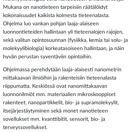
Mukana on nanotieteen tarpeisiin räätälöidyt
kokonaisuudet kaikista kolmesta tieteenalasta.
Ohjelma luo vankan pohjan laaja-alaiseen
luonnontieteiden hallintaan yli tieteenalojen rajojen,
sekä valitun opintosuunnan (fysiikka, kemia tai solu- ja
molekyylibiologia) korkeatasoiseen hallintaan, ja näin
hyvän perustan syventäviin opintoihin.
Ohjelmassa perehdytään laaja-alaisesti nanometrin
mittakaavan ilmiöihin ja rakenteisiin tieteenalasta
riippumatta. Keskiössä ovat nanomittakaavan
luonnonilmiöt mm. materiaalien mikroskooppiset
rakenteet, nanopartikkelit, bio- ja supramolekyylit,
itsejärjestäytyminen sekä monet nanotieteen
sovellukset mm. kvanttibitit, sensorit, bio- ja
terveyssovellukset.