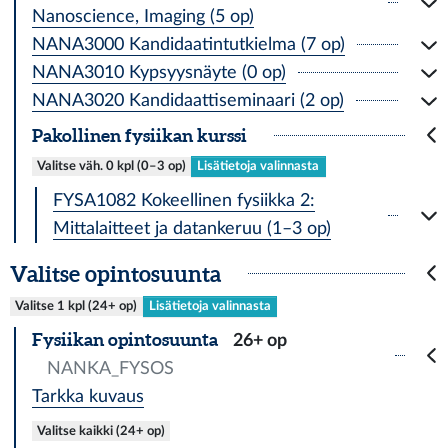
Nanoscience, Imaging (5 op)
NANA3000 Kandidaatintutkielma (7 op)
NANA3010 Kypsyysnäyte (0 op)
NANA3020 Kandidaattiseminaari (2 op)
Pakollinen fysiikan kurssi
Valitse väh. 0 kpl (0–3 op)
Lisätietoja valinnasta
FYSA1082 Kokeellinen fysiikka 2:
Mittalaitteet ja datankeruu (1–3 op)
Valitse opintosuunta
Valitse 1 kpl (24+ op)
Lisätietoja valinnasta
Fysiikan opintosuunta
26+ op
NANKA_FYSOS
Tarkka kuvaus
Valitse kaikki (24+ op)