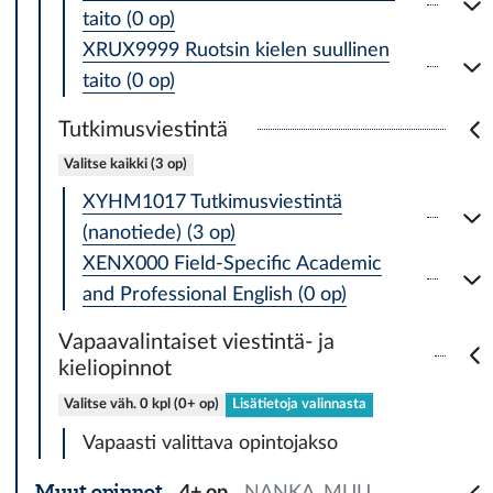
taito (0 op)
XRUX9999 Ruotsin kielen suullinen
taito (0 op)
Tutkimusviestintä
Valitse kaikki (3 op)
XYHM1017 Tutkimusviestintä
(nanotiede) (3 op)
XENX000 Field-Specific Academic
and Professional English (0 op)
Vapaavalintaiset viestintä- ja
kieliopinnot
Valitse väh. 0 kpl (0+ op)
Lisätietoja valinnasta
Vapaasti valittava opintojakso
Muut opinnot
4+ op
NANKA_MUU