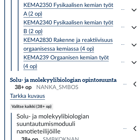
KEMA2350 Fysikaalisen kemian työt
A (2 op)
KEMA2340 Fysikaalisen kemian työt
B (2 op)
KEMA2830 Rakenne ja reaktiivisuus
orgaanisessa kemiassa (4 op)
KEMA239 Orgaanisen kemian työt
(4 op)
Solu- ja molekyylibiologian opintosuunta
38+ op
NANKA_SMBOS
Tarkka kuvaus
Valitse kaikki (38+ op)
Solu- ja molekyylibiologian
suuntautumismoduuli
nanotieteilijöille
38+ op
SMBKOKNAN