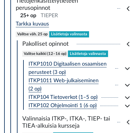
Tietojenkäsittelytieteen
perusopinnot
25+ op
TIEPER
Tarkka kuvaus
Valitse väh. 25 op
Lisätietoja valinnasta
Pakolliset opinnot
Valitse kaikki (12–16 op)
Lisätietoja valinnasta
ITKP1010 Digitaalisen osaamisen
perusteet (3 op)
ITKP1011 Web-julkaiseminen
(2 op)
ITKP104 Tietoverkot (1–5 op)
ITKP102 Ohjelmointi 1 (6 op)
Valinnaisia ITKP-, ITKA-, TIEP- tai
TIEA-alkuisia kursseja