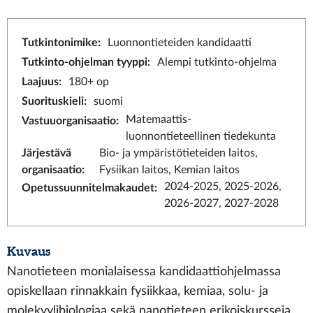
Tutkintonimike
:
Luonnontieteiden kandidaatti
Tutkinto-ohjelman tyyppi
:
Alempi tutkinto-ohjelma
Laajuus
:
180+ op
Suorituskieli
:
suomi
Matemaattis-
Vastuuorganisaatio
:
luonnontieteellinen tiedekunta
Järjestävä
Bio- ja ympäristötieteiden laitos,
organisaatio
:
Fysiikan laitos, Kemian laitos
2024-2025, 2025-2026,
Opetussuunnitelmakaudet
:
2026-2027, 2027-2028
Kuvaus
Nanotieteen monialaisessa kandidaattiohjelmassa
opiskellaan rinnakkain fysiikkaa, kemiaa, solu- ja
molekyylibiologiaa sekä nanotieteen erikoiskursseja.