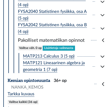
(4 op)
FYSA2040 Statistinen fysiikka, osa A
(5 op)
FYSA2042 Statistinen fysiikka, osa B
(4 op)
Pakolliset matematiikan opinnot
Valitse väh. 0 op
Lisätietoja valinnasta
MATP213 Calculus 3 (5 op)
MATP121 Lineaarinen algebra ja
geometria 1 (7 op)
Kemian opintosuunta
36+ op
NANKA_KEMOS
Tarkka kuvaus
Valitse kaikki (36 op)