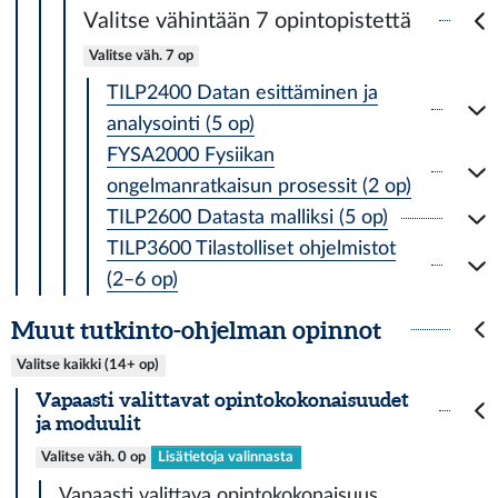
Valitse vähintään 7 opintopistettä
Valitse väh. 7 op
TILP2400 Datan esittäminen ja
analysointi (5 op)
FYSA2000 Fysiikan
ongelmanratkaisun prosessit (2 op)
TILP2600 Datasta malliksi (5 op)
TILP3600 Tilastolliset ohjelmistot
(2–6 op)
Muut tutkinto-ohjelman opinnot
Valitse kaikki (14+ op)
Vapaasti valittavat opintokokonaisuudet
ja moduulit
Valitse väh. 0 op
Lisätietoja valinnasta
Vapaasti valittava opintokokonaisuus