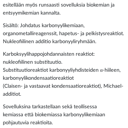
esitellään myös runsaasti sovelluksia biokemian ja
entsyymikemian kannalta.
Sisältö: Johdatus karbonyylikemiaan,
organometallireagenssit, hapetus- ja pelkistysreaktiot.
Nukleofiilinen additio karbonyyliryhmään.
Karboksyylihappojohdannaisten reaktiot:
nukleofiilinen substituutio.
Substituutioreaktiot karbonyyliyhdisteiden α-hiileen,
karbonyylikondensaatioreaktiot
(Claisen- ja vastaavat kondensaatioreaktiot), Michael-
additiot.
Sovelluksina tarkastellaan sekä teollisessa
kemiassa että biokemiassa karbonyylikemiaan
pohjautuvia reaktioita.