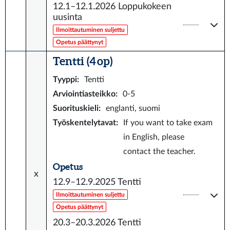
12.1–12.1.2026
Loppukokeen
uusinta
Ilmoittautuminen suljettu
Opetus päättynyt
Tentti (4 op)
Tyyppi
:
Tentti
Arviointiasteikko
:
0-5
Suorituskieli
:
englanti, suomi
Työskentelytavat
:
If you want to take exam
in English, please
contact the teacher.
Opetus
x
12.9–12.9.2025
Tentti
Ilmoittautuminen suljettu
Opetus päättynyt
20.3–20.3.2026
Tentti