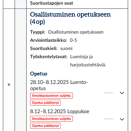
Suoritustapojen osat
Osallistuminen opetukseen
(4 op)
Tyyppi
:
Osallistuminen opetukseen
Arviointiasteikko
:
0-5
Suorituskieli
:
suomi
Työskentelytavat
:
Luentoja ja
harjoitustehtäviä.
Opetus
28.10–8.12.2025
Luento-
x
opetus
Ilmoittautuminen suljettu
Opetus päättynyt
8.12–8.12.2025
Loppukoe
Ilmoittautuminen suljettu
Opetus päättynyt