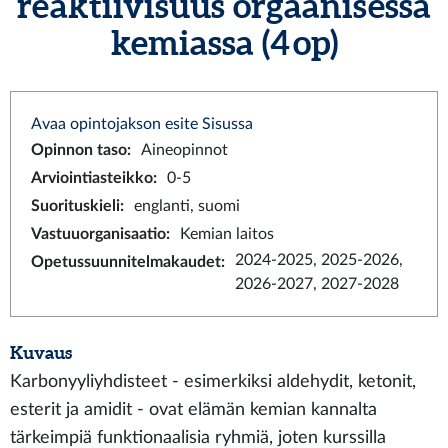
reaktiivisuus orgaanisessa
kemiassa (4 op)
Avaa opintojakson esite Sisussa
Opinnon taso
:
Aineopinnot
Arviointiasteikko
:
0-5
Suorituskieli
:
englanti, suomi
Vastuuorganisaatio
:
Kemian laitos
2024-2025, 2025-2026,
Opetussuunnitelmakaudet
:
2026-2027, 2027-2028
Kuvaus
Karbonyyliyhdisteet - esimerkiksi aldehydit, ketonit,
esterit ja amidit - ovat elämän kemian kannalta
tärkeimpiä funktionaalisia ryhmiä, joten kurssilla