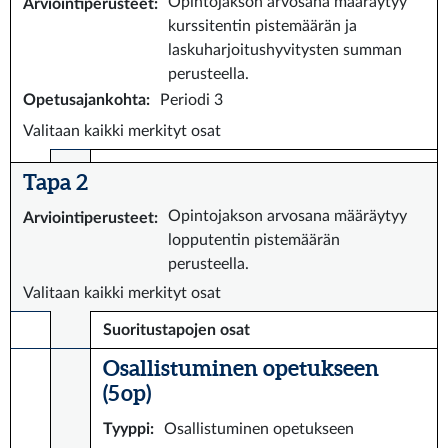
Opintojakson arvosana määräytyy
Arviointiperusteet
:
kurssitentin pistemäärän ja
laskuharjoitushyvitysten summan
perusteella.
Opetusajankohta
:
Periodi 3
Valitaan kaikki merkityt osat
Tapa 2
Opintojakson arvosana määräytyy
Arviointiperusteet
:
lopputentin pistemäärän
perusteella.
Valitaan kaikki merkityt osat
Suoritustapojen osat
Osallistuminen opetukseen
(5 op)
Tyyppi
:
Osallistuminen opetukseen