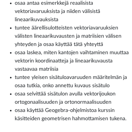
osaa antaa esimerkkejä reaalisista
vektoriavaruuksista ja niiden välisistä
lineaarikuvauksista
tuntee äärellisulotteisten vektoriavaruuksien
välisten lineaarikuvausten ja matriisien välisen
yhteyden ja osaa käyttää tätä yhteyttä
osaa laskea, miten kantojen vaihtaminen muuttaa
vektorin koordinaatteja ja lineaarikuvausta
vastaavaa matriisia
tuntee yleisen sisätuloavaruuden määritelmän ja
osaa tutkia, onko annettu kuvaus sisätulo
osaa selvittää sisätulon avulla vektorijoukon
ortogonaalisuuden ja ortonormaalisuuden
osaa käyttää Geogebra-ohjelmistoa kurssin
käsitteiden geometrisen hahmottamisen tukena.