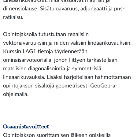
Lineaarikuvaukset, niitä vastaavat matriisit ja
dimensiolause. Sisätuloavaruus, adjungaatti ja pns-
ratkaisu.
Opintojaksolla tutustutaan reaalisiin
vektoriavaruuksiin ja niiden välisiin lineaarikuvauksiin.
Kurssin LAG1 tietoja täydennetään
ominaisarvoteorialla, johon liittyen tarkastellaan
matriisien diagonalisointia ja symmetrisiä
lineaarikuvauksia. Lisäksi harjoitellaan hahmottamaan
opintojakson sisältöjä geometrisesti GeoGebra-
ohjelmalla.
Osaamistavoitteet
Opintojakson suorittamisen jälkeen opiskelija