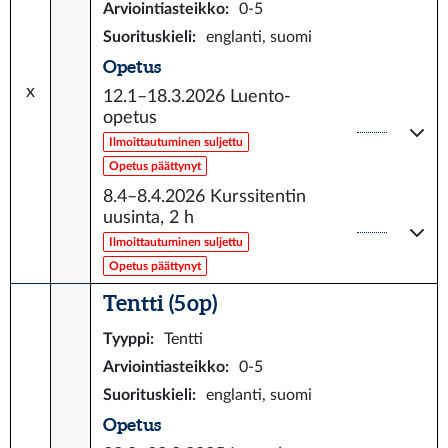
Arviointiasteikko
:
0-5
Suorituskieli
:
englanti, suomi
Opetus
x
12.1–18.3.2026
Luento-
opetus
Ilmoittautuminen suljettu
Opetus päättynyt
8.4–8.4.2026
Kurssitentin
uusinta, 2 h
Ilmoittautuminen suljettu
Opetus päättynyt
Tentti (5 op)
Tyyppi
:
Tentti
Arviointiasteikko
:
0-5
Suorituskieli
:
englanti, suomi
Opetus