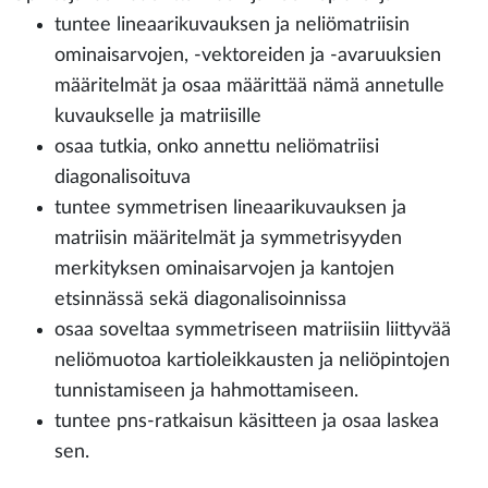
tuntee lineaarikuvauksen ja neliömatriisin
ominaisarvojen, -vektoreiden ja -avaruuksien
määritelmät ja osaa määrittää nämä annetulle
kuvaukselle ja matriisille
osaa tutkia, onko annettu neliömatriisi
diagonalisoituva
tuntee symmetrisen lineaarikuvauksen ja
matriisin määritelmät ja symmetrisyyden
merkityksen ominaisarvojen ja kantojen
etsinnässä sekä diagonalisoinnissa
osaa soveltaa symmetriseen matriisiin liittyvää
neliömuotoa kartioleikkausten ja neliöpintojen
tunnistamiseen ja hahmottamiseen.
tuntee pns-ratkaisun käsitteen ja osaa laskea
sen.