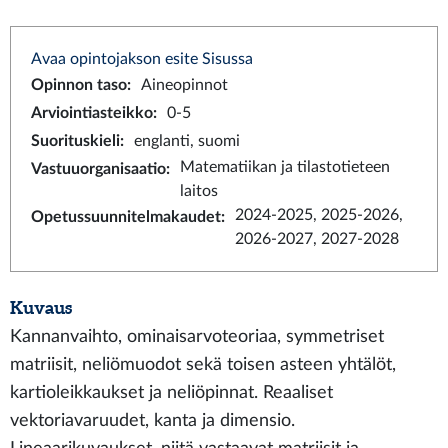
Avaa opintojakson esite Sisussa
Opinnon taso
:
Aineopinnot
Arviointiasteikko
:
0-5
Suorituskieli
:
englanti, suomi
Matematiikan ja tilastotieteen
Vastuuorganisaatio
:
laitos
2024-2025, 2025-2026,
Opetussuunnitelmakaudet
:
2026-2027, 2027-2028
Kuvaus
Kannanvaihto, ominaisarvoteoriaa, symmetriset
matriisit, neliömuodot sekä toisen asteen yhtälöt,
kartioleikkaukset ja neliöpinnat. Reaaliset
vektoriavaruudet, kanta ja dimensio.