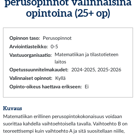
perusopinnot valinnaisina
opintoina
(25+ op)
Opinnon taso
:
Perusopinnot
Arviointiasteikko
:
0-5
Matematiikan ja tilastotieteen
Vastuuorganisaatio
:
laitos
Opetussuunnitelmakaudet
:
2024-2025, 2025-2026
Valinnaiset opinnot
:
Kyllä
Opinto-oikeus haettava erikseen
:
Ei
Kuvaus
Matematiikan erillinen perusopintokokonaisuus voidaan
suorittaa kahdella vaihtoehtoisella tavalla. Vaihtoehto B on
teoreettisempi kuin vaihtoehto A ja sitä suositellaan niille,