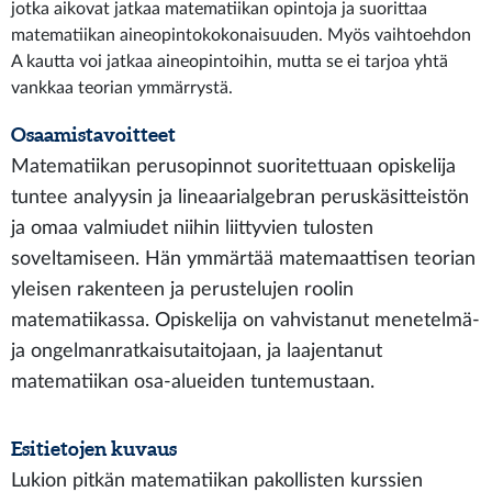
jotka aikovat jatkaa matematiikan opintoja ja suorittaa
matematiikan aineopintokokonaisuuden. Myös vaihtoehdon
A kautta voi jatkaa aineopintoihin, mutta se ei tarjoa yhtä
vankkaa teorian ymmärrystä.
Osaamistavoitteet
Matematiikan perusopinnot suoritettuaan opiskelija
tuntee analyysin ja lineaarialgebran peruskäsitteistön
ja omaa valmiudet niihin liittyvien tulosten
soveltamiseen. Hän ymmärtää matemaattisen teorian
yleisen rakenteen ja perustelujen roolin
matematiikassa. Opiskelija on vahvistanut menetelmä-
ja ongelmanratkaisutaitojaan, ja laajentanut
matematiikan osa-alueiden tuntemustaan.
Esitietojen kuvaus
Lukion pitkän matematiikan pakollisten kurssien