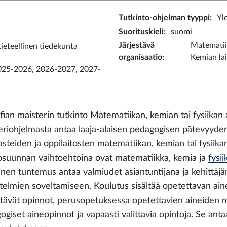
Tutkinto-ohjelman tyyppi
:
Yl
Suorituskieli
:
suomi
Järjestävä
Matematiik
eteellinen tiedekunta
organisaatio
:
Kemian lai
025-2026, 2026-2027, 2027-
ofian maisterin tutkinto Matematiikan, kemian tai fysiikan
eriohjelmasta antaa laaja-alaisen pedagogisen pätevyyden
asteiden ja oppilaitosten matematiikan, kemian tai fysiik
osuunnan vaihtoehtoina ovat matematiikka, kemia ja
fysii
linen tuntemus antaa valmiudet asiantuntijana ja kehittäjä
elmien soveltamiseen. Koulutus sisältää opetettavan aine
tävät opinnot, perusopetuksessa opetettavien aineiden mo
ogiset aineopinnot ja vapaasti valittavia opintoja. Se ant