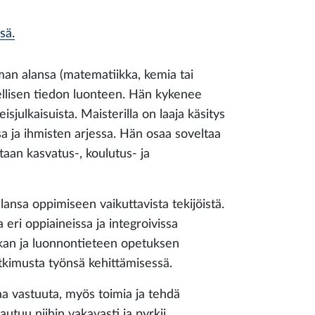
sä.
oman alansa (matematiikka, kemia tai
teellisen tiedon luonteen. Hän kykenee
julkaisuista. Maisterilla on laaja käsitys
 ja ihmisten arjessa. Hän osaa soveltaa
aan kasvatus-, koulutus- ja
ansa oppimiseen vaikuttavista tekijöistä.
 eri oppiaineissa ja integroivissa
iikan ja luonnontieteen opetuksen
utkimusta työnsä kehittämisessä.
aa vastuuta, myös toimia ja tehdä
autuu niihin vakavasti ja pyrkii