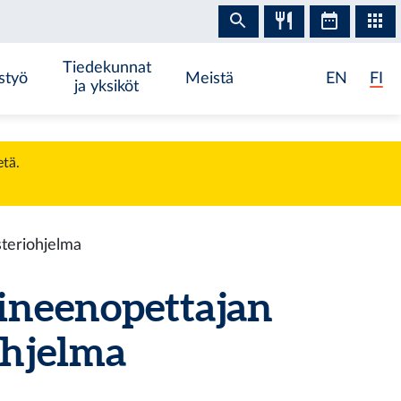
Tiedekunnat
styö
Meistä
EN
FI
ja yksiköt
etä.
steriohjelma
aineenopettajan
ohjelma