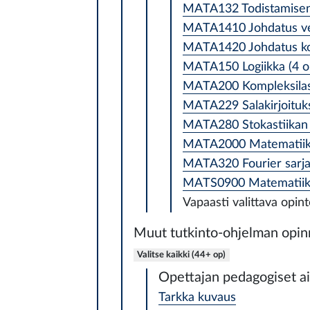
MATA132 Todistamisen 
MATA1410 Johdatus ver
MATA1420 Johdatus kom
MATA150 Logiikka (4 o
MATA200 Kompleksilas
MATA229 Salakirjoituks
MATA280 Stokastiikan 
MATA2000 Matematiikan
MATA320 Fourier sarjat
MATS0900 Matematiikan
Vapaasti valittava opin
Muut tutkinto-ohjelman opin
Valitse kaikki (44+ op)
Opettajan pedagogiset a
Tarkka kuvaus