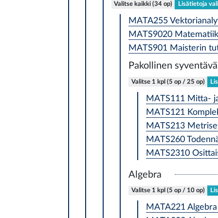
Valitse kaikki (34 op)
Lisätietoja va
MATA255 Vektorianalyy
MATS9020 Matematiikan
MATS901 Maisterin tut
Pakollinen syventävä
Valitse 1 kpl (5 op / 25 op)
Li
MATS111 Mitta- ja 
MATS121 Kompleksi
MATS213 Metriset 
MATS260 Todennäkö
MATS2310 Osittaisd
Algebra
Valitse 1 kpl (5 op / 10 op)
Li
MATA221 Algebra 