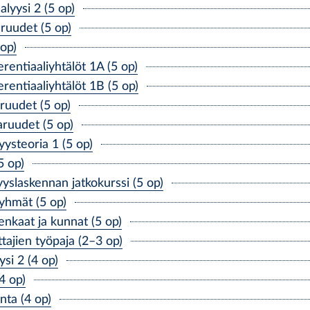
yysi 2 (5 op)
uudet (5 op)
op)
entiaaliyhtälöt 1A (5 op)
rentiaaliyhtälöt 1B (5 op)
uudet (5 op)
uudet (5 op)
steoria 1 (5 op)
 op)
slaskennan jatkokurssi (5 op)
yhmät (5 op)
nkaat ja kunnat (5 op)
jien työpaja (2–3 op)
si 2 (4 op)
4 op)
ta (4 op)