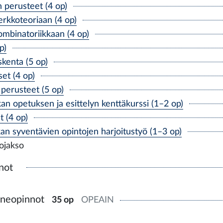
perusteet (4 op)
kkoteoriaan (4 op)
binatoriikkaan (4 op)
p)
kenta (5 op)
et (4 op)
perusteet (5 op)
 opetuksen ja esittelyn kenttäkurssi (1–2 op)
 (4 op)
 syventävien opintojen harjoitustyö (1–3 op)
tojakso
not
ineopinnot
35 op
OPEAIN