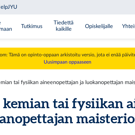
e
Tiedettä
Tutkimus
Opiskelijalle
Yhtei
emaan
kaikille
m: Tämä on opinto-oppaan arkistoitu versio, jota ei enää päivit
Uusimpaan oppaaseen
mian tai fysiikan aineenopettajan ja luokanopettajan mai
kemian tai fysiikan 
kanopettajan maisteri