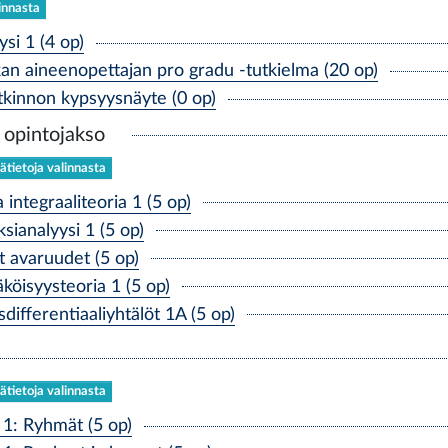
linnasta
si 1 (4 op)
 aineenopettajan pro gradu -tutkielma (20 op)
kinnon kypsyysnäyte (0 op)
 opintojakso
sätietoja valinnasta
integraaliteoria 1 (5 op)
analyysi 1 (5 op)
avaruudet (5 op)
isyysteoria 1 (5 op)
ifferentiaaliyhtälöt 1A (5 op)
sätietoja valinnasta
1: Ryhmät (5 op)