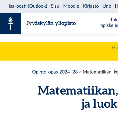
Siirry sisältöön
Tul
Jyväskylän yliopisto
opiskel
Huo
Opinto-opas 2024–28
Matematiikan, ke
Matematiikan, 
ja luo