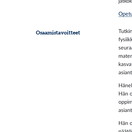
jatko
Opetu
Tutki
Osaamistavoitteet
fysiik
seura
matem
kasva
asiant
Hänel
Hän os
oppim
asian
Hän o
päätök