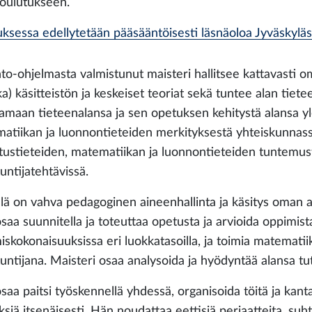
koulutukseen.
ksessa edellytetään pääsääntöisesti läsnäoloa Jyväskyläs
nto-ohjelmasta valmistunut maisteri hallitsee kattavasti 
ka) käsitteistön ja keskeiset teoriat sekä tuntee alan tie
amaan tieteenalansa ja sen opetuksen kehitystä alansa yleis
atiikan ja luonnontieteiden merkityksestä yhteiskunnassa
tustieteiden, matematiikan ja luonnontieteiden tuntemust
untijatehtävissä.
lä on vahva pedagoginen aineenhallinta ja käsitys oman al
aa suunnitella ja toteuttaa opetusta ja arvioida oppimista
iskokonaisuuksissa eri luokkatasoilla, ja toimia matemat
tuntijana. Maisteri osaa analysoida ja hyödyntää alansa t
saa paitsi työskennellä yhdessä, organisoida töitä ja kant
siä itsenäisesti. Hän noudattaa eettisiä periaatteita, suht