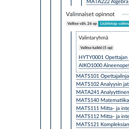
MATA222 Algebra 1
Valinnaiset opinnot
Valitse väh. 26 op
Lisätietoja valinn
Valintaryhmä
Valitse kaikki (5 op)
HYTY0001 Opettajan l
AIKO1000 Aineenopett
MATS101 Opettajalinjan
MATS102 Analyysin jatko
MATA241 Analyyttinen g
MATS140 Matematiikan 
MATS111 Mitta- ja integ
MATS112 Mitta- ja integ
MATS121 Kompleksianal