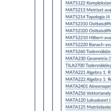
MATS122 Kompleksianal
MATS213 Metriset avar
MATS214 Topologia (4 
MATS2310 Osittaisdiffer
MATS2320 Osittaisdiffe
MATS2210 Hilbert-avar
MATS2220 Banach-avar
MATS260 Todennäköisyy
MATA230 Geometria (5
TILA2700 Todennäköisyy
MATA221 Algebra 1: R
MATA222 Algebra 1: Re
MATA2401 Aineenopetta
MATA256 Vektorianalyy
MATA120 Lukualueet (
MATA125 Matriisilasken