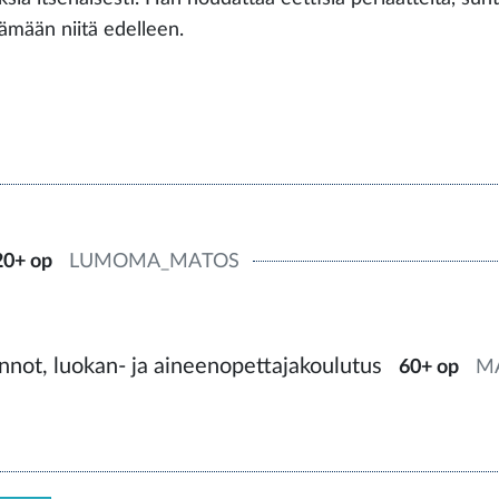
tämään niitä edelleen.
20+ op
LUMOMA_MATOS
not, luokan- ja aineenopettajakoulutus
60+ op
M