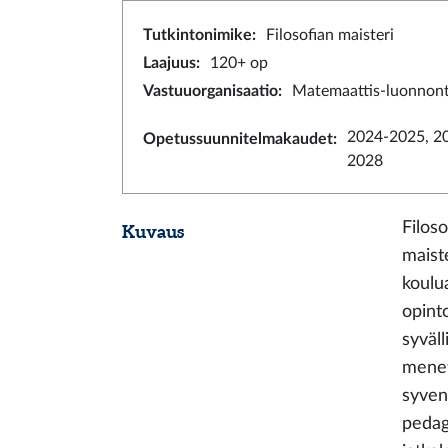
Tutkintonimike
:
Filosofian maisteri
Laajuus
:
120+ op
Vastuuorganisaatio
:
Matemaattis-luonnonti
2024-2025, 2
Opetussuunnitelmakaudet
:
2028
Filos
Kuvaus
maist
koulu
opint
syväl
menet
syven
pedag