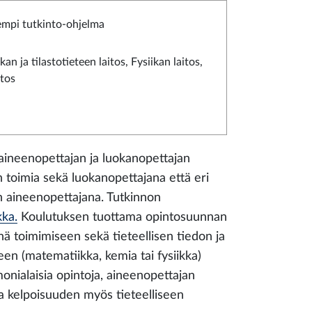
empi tutkinto-ohjelma
an ja tilastotieteen laitos, Fysiikan laitos,
tos
 aineenopettajan ja luokanopettajan
 toimia sekä luokanopettajana että eri
an aineenopettajana. Tutkinnon
kka.
Koulutuksen tuottama opintosuunnan
nä toimimiseen sekä tieteellisen tiedon ja
en (matematiikka, kemia tai fysiikka)
nialaisia opintoja, aineenopettajan
aa kelpoisuuden myös tieteelliseen