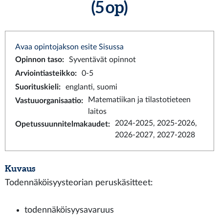
(5 op)
Avaa opintojakson esite Sisussa
Opinnon taso
:
Syventävät opinnot
Arviointiasteikko
:
0-5
Suorituskieli
:
englanti, suomi
Matematiikan ja tilastotieteen
Vastuuorganisaatio
:
laitos
2024-2025, 2025-2026,
Opetussuunnitelmakaudet
:
2026-2027, 2027-2028
Kuvaus
Todennäköisyysteorian peruskäsitteet:
todennäköisyysavaruus