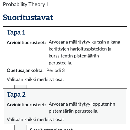
Probability Theory I
Suoritustavat
Tapa 1
Arvosana määräytyy kurssin aikana
Arviointiperusteet
:
kerättyjen harjoituspisteiden ja
kurssitentin pistemäärän
perusteella.
Opetusajankohta
:
Periodi 3
Valitaan kaikki merkityt osat
Tapa 2
Arvosana määräytyy lopputentin
Arviointiperusteet
:
pistemäärän perusteella.
Valitaan kaikki merkityt osat