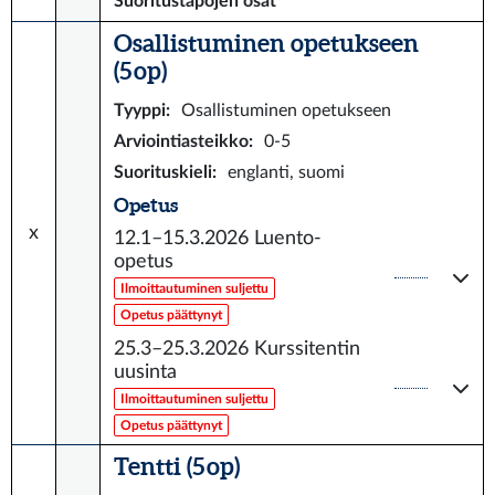
Suoritustapojen osat
Osallistuminen opetukseen
(5 op)
Tyyppi
:
Osallistuminen opetukseen
Arviointiasteikko
:
0-5
Suorituskieli
:
englanti, suomi
Opetus
x
12.1–15.3.2026
Luento-
opetus
Ilmoittautuminen suljettu
Opetus päättynyt
25.3–25.3.2026
Kurssitentin
uusinta
Ilmoittautuminen suljettu
Opetus päättynyt
Tentti (5 op)