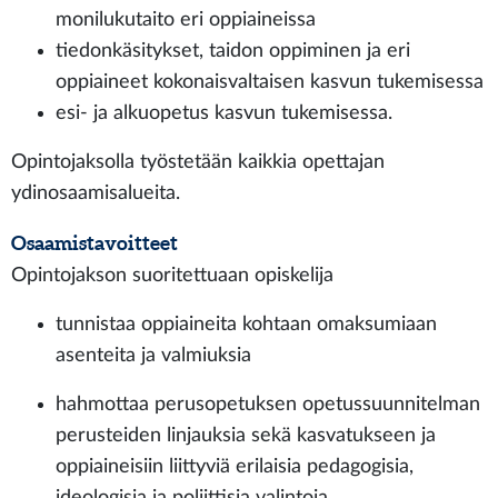
monilukutaito eri oppiaineissa
tiedonkäsitykset, taidon oppiminen ja eri
oppiaineet kokonaisvaltaisen kasvun tukemisessa
esi- ja alkuopetus kasvun tukemisessa.
Opintojaksolla työstetään kaikkia opettajan
ydinosaamisalueita.
Osaamistavoitteet
Opintojakson suoritettuaan opiskelija
tunnistaa oppiaineita kohtaan omaksumiaan
asenteita ja valmiuksia​
hahmottaa perusopetuksen opetussuunnitelman
perusteiden linjauksia sekä kasvatukseen ja
oppiaineisiin liittyviä erilaisia pedagogisia,
ideologisia ja poliittisia valintoja