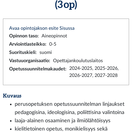
(3 op)
Avaa opintojakson esite Sisussa
Opinnon taso
:
Aineopinnot
Arviointiasteikko
:
0-5
Suorituskieli
:
suomi
Vastuuorganisaatio
:
Opettajankoulutuslaitos
2024-2025, 2025-2026,
Opetussuunnitelmakaudet
:
2026-2027, 2027-2028
Kuvaus
perusopetuksen opetussuunnitelman linjaukset
pedagogisina, ideologisina, poliittisina valintoina
laaja-alainen osaaminen ja ilmiölähtöisyys
kielitietoinen opetus, monikielisyys sekä