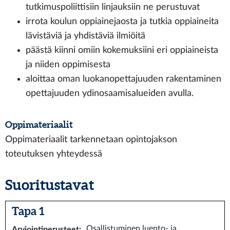
tutkimuspoliittisiin linjauksiin ne perustuvat
irrota koulun oppiainejaosta ja tutkia oppiaineita
lävistäviä ja yhdistäviä ilmiöitä
päästä kiinni omiin kokemuksiini eri oppiaineista
ja niiden oppimisesta
aloittaa oman luokanopettajuuden rakentaminen
opettajuuden ydinosaamisalueiden avulla.
Oppimateriaalit
Oppimateriaalit tarkennetaan opintojakson
toteutuksen yhteydessä
Suoritustavat
Tapa 1
Osallistuminen luento- ja
Arviointiperusteet
: