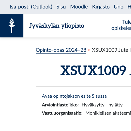
Siirry sisältöön
Tul
Jyväskylän yliopisto
opiskel
Opinto-opas 2024–28
XSUX1009 Jutell
XSUX1009 Ju
Avaa opintojakson esite Sisussa
Arviointiasteikko
:
Hyväksytty - hylätty
Vastuuorganisaatio
:
Monikielisen akateemi