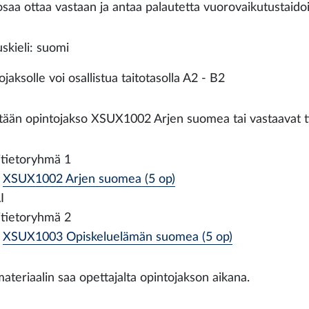
osaa ottaa vastaan ja antaa palautetta vuorovaikutustaidoi
skieli: suomi
jaksolle voi osallistua taitotasolla A2 - B2
tään opintojakso XSUX1002 Arjen suomea tai vastaavat t
itietoryhmä 1
XSUX1002 Arjen suomea (5 op)
I
itietoryhmä 2
XSUX1003 Opiskeluelämän suomea (5 op)
ateriaalin saa opettajalta opintojakson aikana.