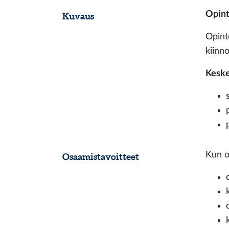
Opint
Kuvaus
Opinto
kiinn
Keske
Kun o
Osaamistavoitteet