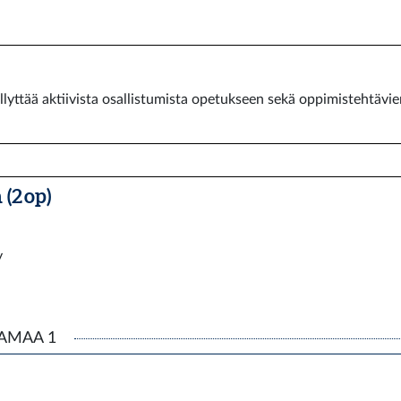
llyttää aktiivista osallistumista opetukseen sekä oppimistehtävi
(2 op)
y
VAMAA 1