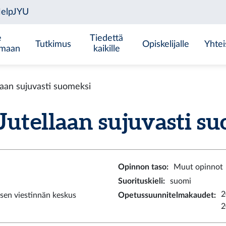
e
Tiedettä
Tutkimus
Opiskelijalle
Yhtei
emaan
kaikille
aan sujuvasti suomeksi
tellaan sujuvasti suo
Opinnon taso
:
Muut opinnot
Suorituskieli
:
suomi
2
sen viestinnän keskus
Opetussuunnitelmakaudet
:
2