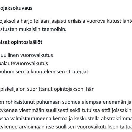
ojaksokuvaus
jaksolla harjoitellaan laajasti erilaisia vuorovaikutustilantei
ostusten mukaisiin teemoihin.
iset opintosisällöt
suullinen vuorovaikutus
palautevuorovaikutus
puhumisen ja kuuntelemisen strategiat
piskelija on suorittanut opintojakson, hän
on rohkaistunut puhumaan suomea aiempaa enemmän ja m
kykenee viestimään suullisesti sekä tutuissa että joissakin p
osaa valmistautuneena kertoa ja keskustella abstraktimma
kykenee arvioimaan itse suullisen vuorovaikutuksen taito