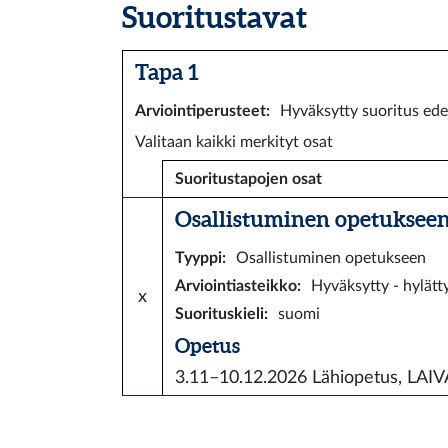
Suoritustavat
Tapa 1
Arviointiperusteet
:
Hyväksytty suoritus ede
Valitaan kaikki merkityt osat
Suoritustapojen osat
Osallistuminen opetukseen 
Tyyppi
:
Osallistuminen opetukseen
Arviointiasteikko
:
Hyväksytty - hylätt
x
Suorituskieli
:
suomi
Opetus
3.11–10.12.2026
Lähiopetus, LAI