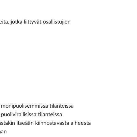
ta, jotka liittyvät osallistujien
onipuolisemmissa tilanteissa
uolivirallisissa tilanteissa
stakin itseään kiinnostavasta aiheesta
aan