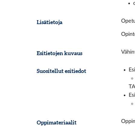
Opetu
Lisätietoja
Opinto
Vähin
Esitietojen kuvaus
Es
Suositellut esitiedot
TA
Es
Oppim
Oppimateriaalit