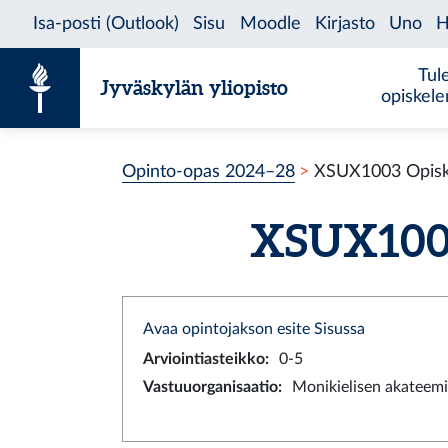
Siirry sisältöön
Tul
Jyväskylän yliopisto
opiskel
Opinto-opas 2024–28
XSUX1003 Opisk
XSUX1003
Avaa opintojakson esite Sisussa
Arviointiasteikko
:
0-5
Vastuuorganisaatio
:
Monikielisen akateemi