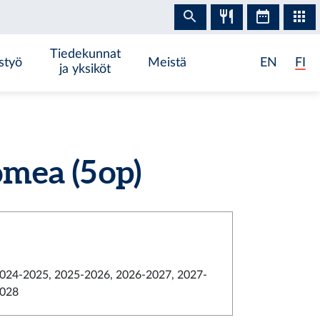
Tiedekunnat
styö
Meistä
EN
FI
ja yksiköt
ea (5 op)
024-2025, 2025-2026, 2026-2027, 2027-
028