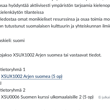
osaa hyödyntää aktiivisesti ympäristön tarjoamia kielenop
kielenkäytön tilanteissa
tiedostaa omat monikieliset resurssinsa ja osaa toimia mo
on tutustunut suomalaisen kulttuurin ja yhteiskunnan ilmi
skieli: suomi
ojakso XSUX1002 Arjen suomea tai vastaavat tiedot.
itietoryhmä 1
XSUX1002 Arjen suomea (5 op)
I
itietoryhmä 2
XSU0006 Suomen kurssi ulkomaalaisille 2 (5 op)
Ei julk