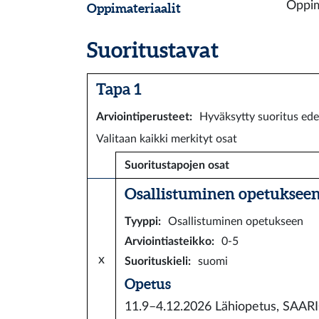
Oppim
Oppimateriaalit
Suoritustavat
Tapa 1
Arviointiperusteet
:
Hyväksytty suoritus ede
Valitaan kaikki merkityt osat
Suoritustapojen osat
Osallistuminen opetukseen 
Tyyppi
:
Osallistuminen opetukseen
Arviointiasteikko
:
0-5
x
Suorituskieli
:
suomi
Opetus
11.9–4.12.2026
Lähiopetus, SAA