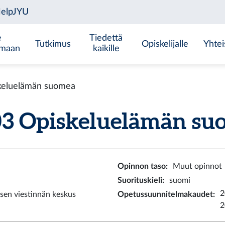
e
Tiedettä
Tutkimus
Opiskelijalle
Yhtei
emaan
kaikille
eluelämän suomea
 Opiskeluelämän suom
Opinnon taso
:
Muut opinnot
Suorituskieli
:
suomi
2
sen viestinnän keskus
Opetussuunnitelmakaudet
:
2