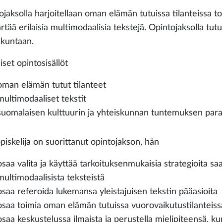
ojaksolla harjoitellaan oman elämän tutuissa tilanteissa t
tää erilaisia multimodaalisia tekstejä. Opintojaksolla tut
skuntaan.
set opintosisällöt
oman elämän tutut tilanteet
multimodaaliset tekstit
suomalaisen kulttuurin ja yhteiskunnan tuntemuksen pa
piskelija on suorittanut opintojakson, hän
osaa valita ja käyttää tarkoituksenmukaisia strategioita s
multimodaalisista teksteistä
osaa referoida lukemansa yleistajuisen tekstin pääasioita
osaa toimia oman elämän tutuissa vuorovaikutustilanteiss
osaa keskustelussa ilmaista ja perustella mielipiteensä, ku