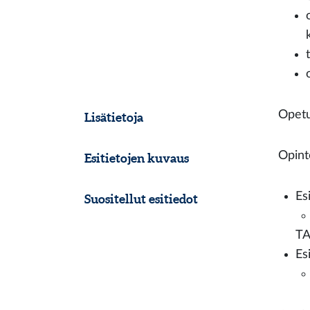
Opetu
Lisätietoja
Opint
Esitietojen kuvaus
Es
Suositellut esitiedot
TA
Es