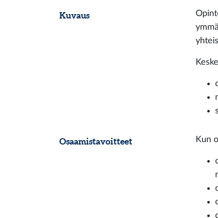
Opint
Kuvaus
ymmär
yhtei
Keskei
Kun o
Osaamistavoitteet