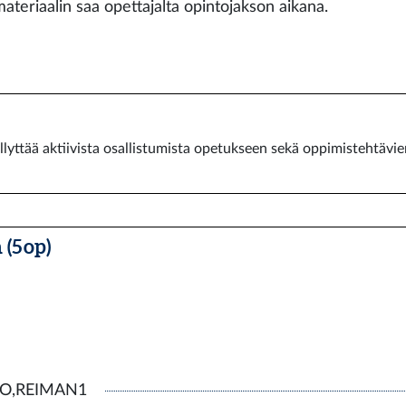
ateriaalin saa opettajalta opintojakson aikana.
llyttää aktiivista osallistumista opetukseen sekä oppimistehtävi
(5 op)
RIO,REIMAN1