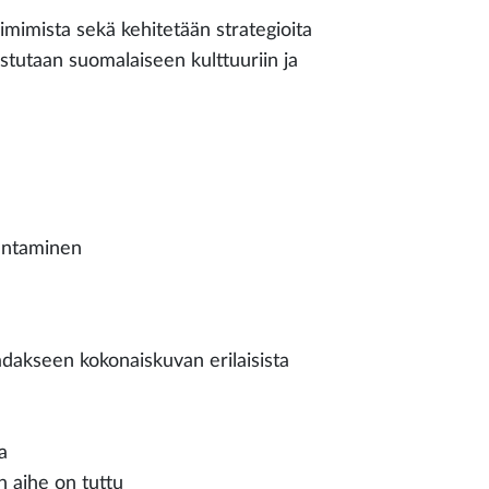
oimimista sekä kehitetään strategioita
ustutaan suomalaiseen kulttuuriin ja
rantaminen
aadakseen kokonaiskuvan erilaisista
a
n aihe on tuttu