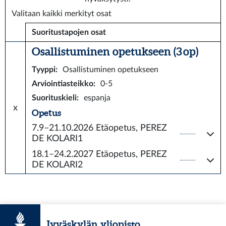
Valitaan kaikki merkityt osat
Suoritustapojen osat
Osallistuminen opetukseen (3 op)
Tyyppi
:
Osallistuminen opetukseen
Arviointiasteikko
:
0-5
Suorituskieli
:
espanja
x
Opetus
7.9–21.10.2026
Etäopetus, PEREZ
DE KOLARI1
18.1–24.2.2027
Etäopetus, PEREZ
DE KOLARI2
Jyväskylän yliopisto