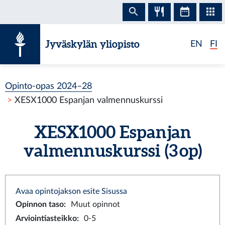
Siirry sisältöön
Jyväskylän yliopisto
EN
FI
Opinto-opas 2024–28
XESX1000 Espanjan valmennuskurssi
XESX1000 Espanjan
valmennuskurssi (3 op)
Avaa opintojakson esite Sisussa
Opinnon taso
:
Muut opinnot
Arviointiasteikko
:
0-5