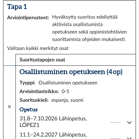
Tapa 1
Hyväksytty suoritus edellyttää
Arviointiperusteet
:
aktiivista osallistumista
opetukseen sekä oppimistehtävien
suorittamista ohjeiden mukaisesti.
Valitaan kaikki merkityt osat
Suoritustapojen osat
Osallistuminen opetukseen (4 op)
Tyyppi
:
Osallistuminen opetukseen
Arviointiasteikko
:
0-5
Suorituskieli
:
espanja, suomi
x
Opetus
31.8–7.10.2026
Lähiopetus,
LÓPEZ1
11.1–24.2.2027
Lähiopetus,