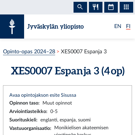
Siirry sisältöön
Jyväskylän yliopisto
EN
FI
Opinto-opas 2024–28
XES0007 Espanja 3
XES0007 Espanja 3 (4 op)
Avaa opintojakson esite Sisussa
Opinnon taso
:
Muut opinnot
Arviointiasteikko
:
0-5
Suorituskieli
:
englanti, espanja, suomi
Monikielisen akateemisen
Vastuuorganisaatio
: