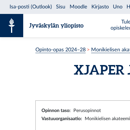
Siirry sisältöön
Tul
Jyväskylän yliopisto
opiskel
Opinto-opas 2024–28
Monikielisen aka
XJAPER
Opinnon taso
:
Perusopinnot
Vastuuorganisaatio
:
Monikielisen akateemi