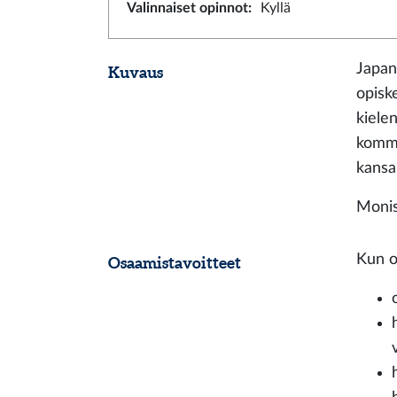
Valinnaiset opinnot
:
Kyllä
Japan
Kuvaus
opiske
kiele
kommun
kansai
Monis
Kun o
Osaamistavoitteet