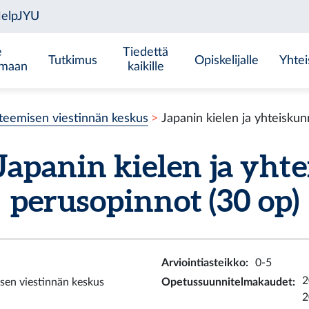
e
Tiedettä
Tutkimus
Opiskelijalle
Yhtei
emaan
kaikille
teemisen viestinnän keskus
Japanin kielen ja yhteisku
Japanin kielen ja yht
perusopinnot
(30 op)
Arviointiasteikko
:
0-5
2
sen viestinnän keskus
Opetussuunnitelmakaudet
:
2