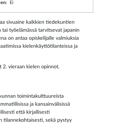
een
:
Ei
aa sivuaine kaikkien tiedekuntien
an tai työelämässä tarvitsevat japanin
na on antaa opiskelijalle valmiuksia
vaatimissa kielenkäyttötilanteissa ja
 2. vieraan kielen opinnot.
iskunnan toimintakulttuureista
mmatillisissa ja kansainvälisissä
isesti että kirjallisesti
n tilannekohtaisesti, sekä pystyy