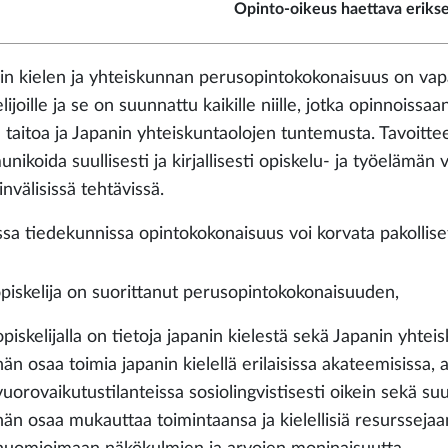
Opinto-oikeus haettava eriks
in kielen ja yhteiskunnan perusopintokokonaisuus on vap
lijoille ja se on suunnattu kaikille niille, jotka opinnoissa
n taitoa ja Japanin yhteiskuntaolojen tuntemusta. Tavoittee
ikoida suullisesti ja kirjallisesti opiskelu- ja työelämän 
nvälisissä tehtävissä.
sa tiedekunnissa opintokokonaisuus voi korvata pakolliset
piskelija on suorittanut perusopintokokonaisuuden,
opiskelijalla on tietoja japanin kielestä sekä Japanin yhte
hän osaa toimia japanin kielellä erilaisissa akateemisissa, a
vuorovaikutustilanteissa sosiolingvistisesti oikein sekä suull
hän osaa mukauttaa toimintaansa ja kielellisiä resurssejaa