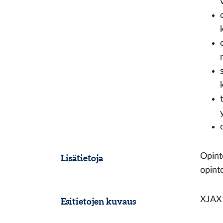
Opinto
Lisätietoja
opint
XJAX1
Esitietojen kuvaus