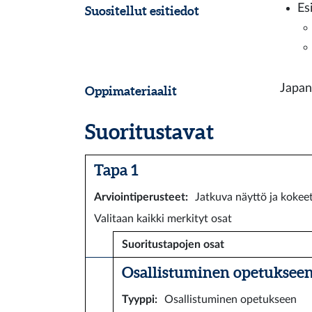
Es
Suositellut esitiedot
Japan
Oppimateriaalit
Suoritustavat
Tapa 1
Arviointiperusteet
:
Jatkuva näyttö ja kokeet
Valitaan kaikki merkityt osat
Suoritustapojen osat
Osallistuminen opetukseen 
Tyyppi
:
Osallistuminen opetukseen