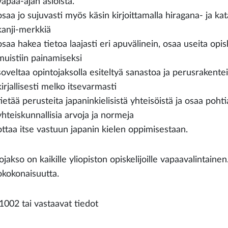
vapaa-ajan asioista.
osaa jo sujuvasti myös käsin kirjoittamalla hiragana- ja k
kanji-merkkiä
osaa hakea tietoa laajasti eri apuvälinein, osaa useita opis
muistiin painamiseksi
soveltaa opintojaksolla esiteltyä sanastoa ja perusrakente
kirjallisesti melko itsevarmasti
tietää perusteita japaninkielisistä yhteisöistä ja osaa poht
yhteiskunnallisia arvoja ja normeja
ottaa itse vastuun japanin kielen oppimisestaan.
jakso on kaikille yliopiston opiskelijoille vapaavalintainen
okokonaisuutta.
002 tai vastaavat tiedot