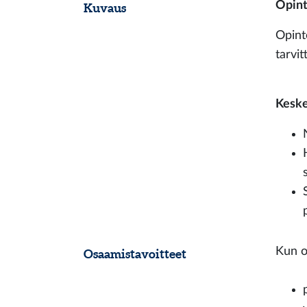
Opint
Kuvaus
Opinto
tarvit
Keske
Kun o
Osaamistavoitteet