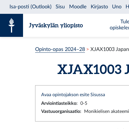
Siirry sisältöön
Tul
Jyväskylän yliopisto
opiskel
Opinto-opas 2024–28
XJAX1003 Japanin
XJAX1003 Jap
Avaa opintojakson esite Sisussa
Arviointiasteikko
:
0-5
Vastuuorganisaatio
:
Monikielisen akateemi