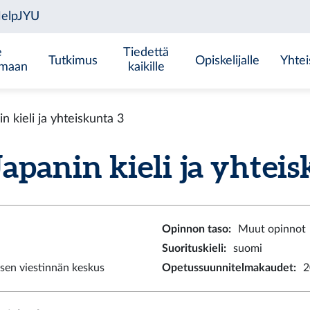
e
Tiedettä
Tutkimus
Opiskelijalle
Yhtei
emaan
kaikille
 kieli ja yhteiskunta 3
anin kieli ja yhteisk
Opinnon taso
:
Muut opinnot
Suorituskieli
:
suomi
sen viestinnän keskus
Opetussuunnitelmakaudet
:
2