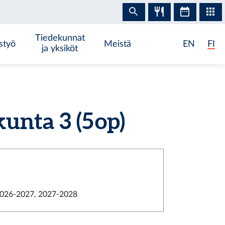
Tiedekunnat
styö
Meistä
EN
FI
ja yksiköt
unta 3 (5 op)
026-2027, 2027-2028