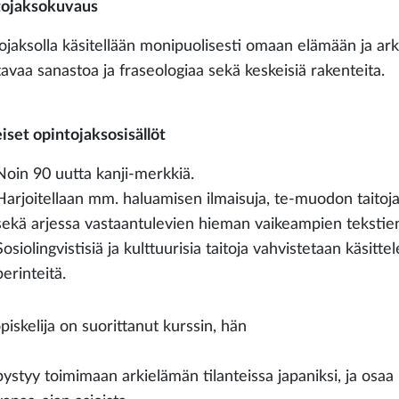
ojaksokuvaus
jaksolla käsitellään monipuolisesti omaan elämään ja arkipäi
tavaa sanastoa ja fraseologiaa sekä keskeisiä rakenteita.
iset opintojaksosisällöt
Noin 90 uutta kanji-merkkiä.
Harjoitellaan mm. haluamisen ilmaisuja, te-muodon taitoja
sekä arjessa vastaantulevien hieman vaikeampien teksti
Sosiolingvistisiä ja kulttuurisia taitoja vahvistetaan käsit
perinteitä.
piskelija on suorittanut kurssin, hän
pystyy toimimaan arkielämän tilanteissa japaniksi, ja osaa