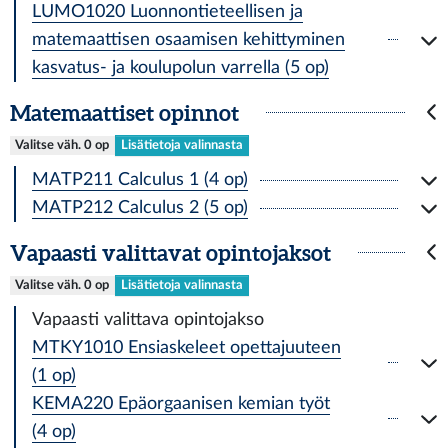
LUMO1020 Luonnontieteellisen ja
matemaattisen osaamisen kehittyminen
kasvatus- ja koulupolun varrella (5 op)
Matemaattiset opinnot
Valitse väh. 0 op
Lisätietoja valinnasta
MATP211 Calculus 1 (4 op)
MATP212 Calculus 2 (5 op)
Vapaasti valittavat opintojaksot
Valitse väh. 0 op
Lisätietoja valinnasta
Vapaasti valittava opintojakso
MTKY1010 Ensiaskeleet opettajuuteen
(1 op)
KEMA220 Epäorgaanisen kemian työt
(4 op)