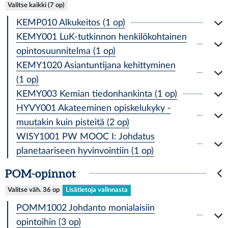
Valitse kaikki (7 op)
KEMP010 Alkukeitos (1 op)
KEMY001 LuK-tutkinnon henkilökohtainen
opintosuunnitelma (1 op)
KEMY1020 Asiantuntijana kehittyminen
(1 op)
KEMY003 Kemian tiedonhankinta (1 op)
HYVY001 Akateeminen opiskelukyky -
muutakin kuin pisteitä (2 op)
WISY1001 PW MOOC I: Johdatus
planetaariseen hyvinvointiin (1 op)
POM-opinnot
Valitse väh. 36 op
Lisätietoja valinnasta
POMM1002 Johdanto monialaisiin
opintoihin (3 op)