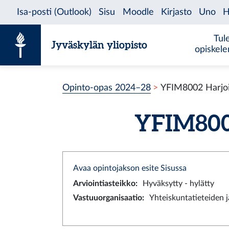
Siirry sisältöön
Tul
Jyväskylän yliopisto
opiskel
Opinto-opas 2024–28
YFIM8002 Harjoit
YFIM8002
Avaa opintojakson esite Sisussa
Arviointiasteikko
:
Hyväksytty - hylätty
Vastuuorganisaatio
:
Yhteiskuntatieteiden ja