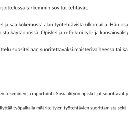
rjoittelussa tarkemmin sovitut tehtävät.
elija saa kokemusta alan työtehtävistä ulkomailla. Hän o
ista käytännössä. Opiskelija reflektoi työ- ja kansainväli
ittelu suositellaan suoritettavaksi maisterivaiheessa tai 
en tekeminen ja raportointi. Sosiaalityön opiskelijat suorittavat 
lyttää työpaikalla määriteltyjen työtehtävien suorittamista sekä 