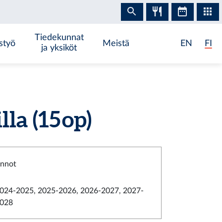
Tiedekunnat
styö
Meistä
EN
FI
ja yksiköt
a (15 op)
innot
024-2025, 2025-2026, 2026-2027, 2027-
028