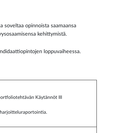
saa soveltaa opinnoista saamaansa
syysosaamisensa kehittymistä.
kandidaattiopintojen loppuvaiheessa.
portfoliotehtävän Käytännöt III
harjoitteluraportointia.