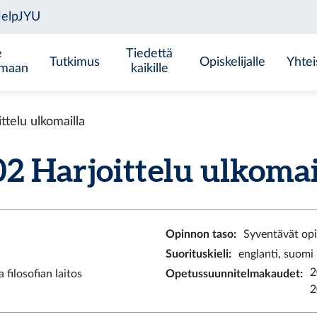
e
Tiedettä
Tutkimus
Opiskelijalle
Yhtei
emaan
kaikille
telu ulkomailla
 Harjoittelu ulkomaill
Opinnon taso
:
Syventävät op
Suorituskieli
:
englanti, suomi
2
 filosofian laitos
Opetussuunnitelmakaudet
:
2