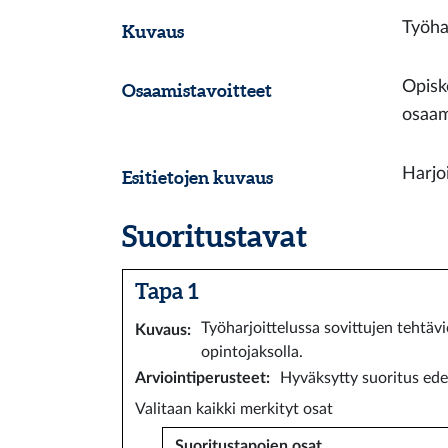
Työha
Kuvaus
Opisk
Osaamistavoitteet
osaam
Harjo
Esitietojen kuvaus
Suoritustavat
Tapa 1
Työharjoittelussa sovittujen tehtävi
Kuvaus
:
opintojaksolla.
Arviointiperusteet
:
Hyväksytty suoritus edel
Valitaan kaikki merkityt osat
Suoritustapojen osat