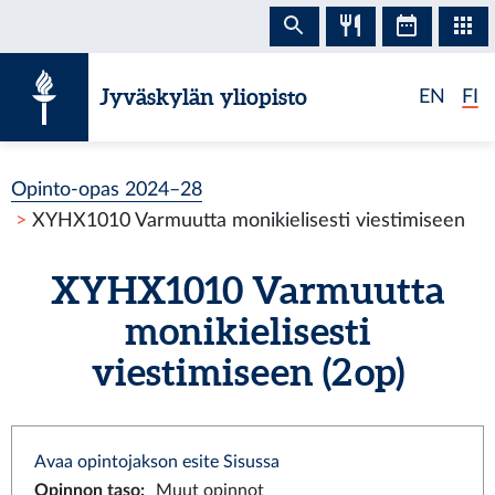
Siirry sisältöön
Jyväskylän yliopisto
EN
FI
Opinto-opas 2024–28
XYHX1010 Varmuutta monikielisesti viestimiseen
XYHX1010 Varmuutta
monikielisesti
viestimiseen (2 op)
Avaa opintojakson esite Sisussa
Opinnon taso
:
Muut opinnot