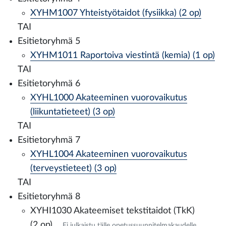
XYHM1007 Yhteistyötaidot (fysiikka) (2 op)
TAI
Esitietoryhmä 5
XYHM1011 Raportoiva viestintä (kemia) (1 op)
TAI
Esitietoryhmä 6
XYHL1000 Akateeminen vuorovaikutus
(liikuntatieteet) (3 op)
TAI
Esitietoryhmä 7
XYHL1004 Akateeminen vuorovaikutus
(terveystieteet) (3 op)
TAI
Esitietoryhmä 8
XYHI1030 Akateemiset tekstitaidot (TkK)
(2 op)
Ei julkaistu tälle opetussuunnitelmakaudelle