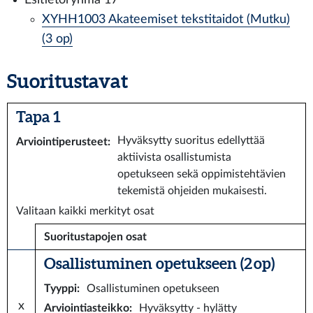
XYHH1003 Akateemiset tekstitaidot (Mutku)
(3 op)
Suoritustavat
Tapa 1
Hyväksytty suoritus edellyttää
Arviointiperusteet
:
aktiivista osallistumista
opetukseen sekä oppimistehtävien
tekemistä ohjeiden mukaisesti.
Valitaan kaikki merkityt osat
Suoritustapojen osat
Osallistuminen opetukseen (2 op)
Tyyppi
:
Osallistuminen opetukseen
x
Arviointiasteikko
:
Hyväksytty - hylätty