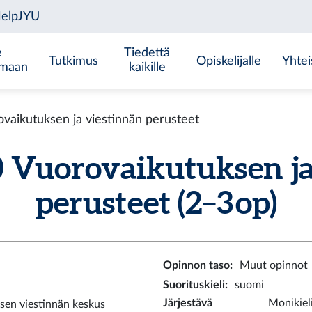
e
Tiedettä
Tutkimus
Opiskelijalle
Yhtei
emaan
kaikille
aikutuksen ja viestinnän perusteet
uorovaikutuksen ja
perusteet (2–3 op)
Opinnon taso
:
Muut opinnot
Suorituskieli
:
suomi
Järjestävä
Monikiel
sen viestinnän keskus