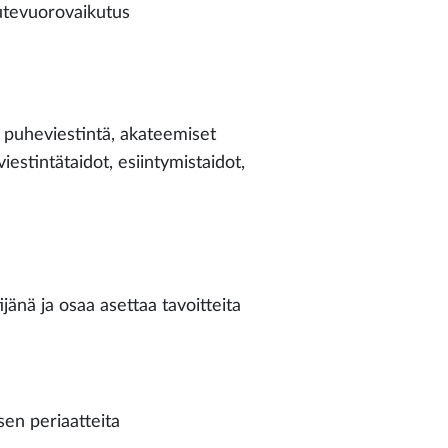
autevuorovaikutus
ä, puheviestintä, akateemiset
estintätaidot, esiintymistaidot,
jänä ja osaa asettaa tavoitteita
en periaatteita