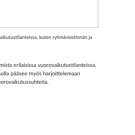
aikutustilanteissa, kuten ryhmäviestinnän ja
ista erilaisissa vuorovaikutustilanteissa,
solla pääsee myös harjoittelemaan
uorovaikutussuhteita.