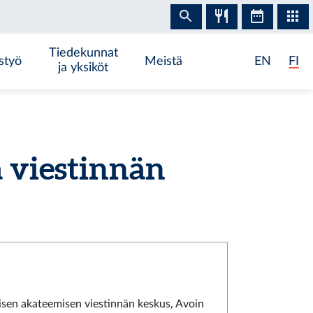
Tiedekunnat
styö
Meistä
EN
FI
ja yksiköt
 viestinnän
isen akateemisen viestinnän keskus, Avoin