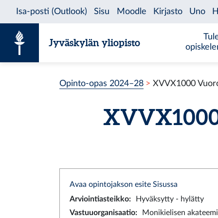
Siirry sisältöön
Tul
Jyväskylän yliopisto
opiskel
Opinto-opas 2024–28
XVVX1000 Vuorov
XVVX1000 V
Avaa opintojakson esite Sisussa
Arviointiasteikko
:
Hyväksytty - hylätty
Vastuuorganisaatio
:
Monikielisen akateemi