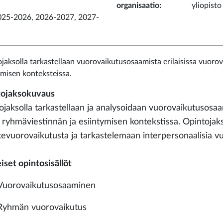
organisaatio
:
yliopisto
025-2026, 2026-2027, 2027-
jaksolla tarkastellaan vuorovaikutusosaamista erilaisissa vuorov
ymisen konteksteissa.
ojaksokuvaus
ojaksolla tarkastellaan ja analysoidaan vuorovaikutusosaam
 ryhmäviestinnän ja esiintymisen kontekstissa. Opintojak
tevuorovaikutusta ja tarkastelemaan interpersonaalisia v
iset opintosisällöt
Vuorovaikutusosaaminen
Ryhmän vuorovaikutus