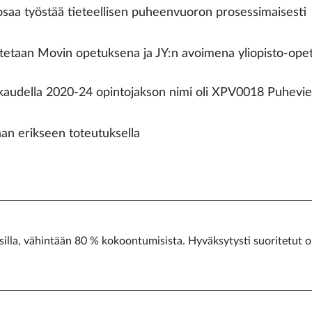
osaa työstää tieteellisen puheenvuoron prosessimaisesti
tetaan Movin opetuksena ja JY:n avoimena yliopisto-ope
audella 2020-24 opintojakson nimi oli XPV0018 Puhevie
aan erikseen toteutuksella
ssilla, vähintään 80 % kokoontumisista. Hyväksytysti suoritetut 