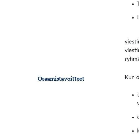
viesti
viest
ryhmä
Kun o
Osaamistavoitteet