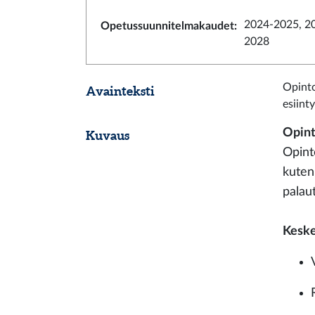
2024-2025, 2
Opetussuunnitelmakaudet
:
2028
Opinto
Avainteksti
esiint
Opint
Kuvaus
Opint
kuten
palau
Keske