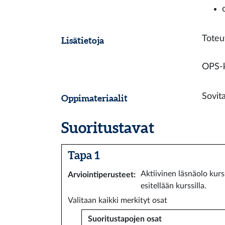
Toteu
Lisätietoja
OPS-k
Sovit
Oppimateriaalit
Suoritustavat
Tapa 1
Aktiivinen läsnäolo kur
Arviointiperusteet
:
esitellään kurssilla.
Valitaan kaikki merkityt osat
Suoritustapojen osat