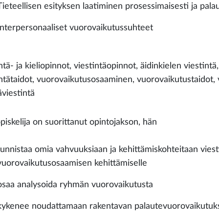
Tieteellisen esityksen laatiminen prosessimaisesti ja pal
Interpersonaaliset vuorovaikutussuhteet
ntä- ja kieliopinnot, viestintäopinnot, äidinkielen viestint
intätaidot, vuorovaikutusosaaminen, vuorovaikutustaidot, vi
viestintä
piskelija on suorittanut opintojakson, hän
tunnistaa omia vahvuuksiaan ja kehittämiskohteitaan viesti
vuorovaikutusosaamisen kehittämiselle
osaa analysoida ryhmän vuorovaikutusta
kykenee noudattamaan rakentavan palautevuorovaikutuks