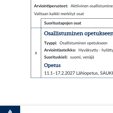
Arviointiperusteet
:
Aktiivinen osallistumine
Valitaan kaikki merkityt osat
Suoritustapojen osat
Osallistuminen opetukseen 
Tyyppi
:
Osallistuminen opetukseen
Arviointiasteikko
:
Hyväksytty - hylätt
x
Suorituskieli
:
suomi, venäjä
Opetus
11.1–17.2.2027
Lähiopetus, SAU