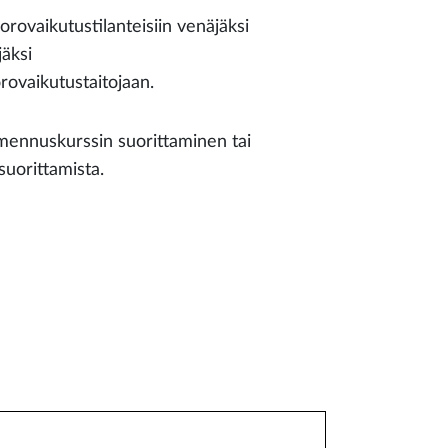
orovaikutustilanteisiin venäjäksi
äksi
rovaikutustaitojaan.
lmennuskurssin suorittaminen tai
suorittamista.