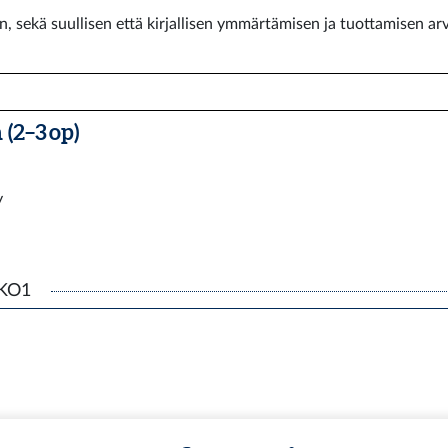
n, sekä suullisen että kirjallisen ymmärtämisen ja tuottamisen ar
(2–3 op)
y
KKO1