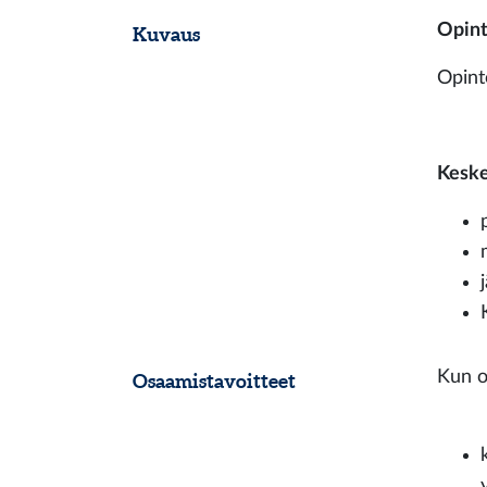
Opint
Kuvaus
Opint
Keskei
Kun o
Osaamistavoitteet