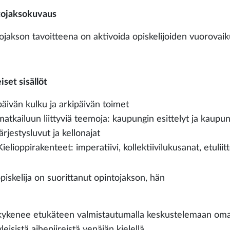
ojaksokuvaus
ojakson tavoitteena on aktivoida opiskelijoiden vuorovaiku
set sisällöt
päivän kulku ja arkipäivän toimet
matkailuun liittyviä teemoja: kaupungin esittelyt ja kaupun
järjestysluvut ja kellonajat
Kielioppirakenteet: imperatiivi, kollektiivilukusanat, etuliitt
piskelija on suorittanut opintojakson, hän
kykenee etukäteen valmistautumalla keskustelemaan omast
yleisistä aihepiireistä venäjän kielellä