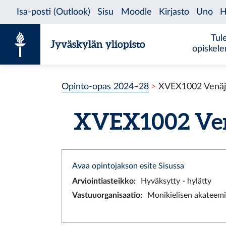
Siirry sisältöön
Tul
Jyväskylän yliopisto
opiskel
Opinto-opas 2024–28
XVEX1002 Venäjä
XVEX1002 Venä
Avaa opintojakson esite Sisussa
Arviointiasteikko
:
Hyväksytty - hylätty
Vastuuorganisaatio
:
Monikielisen akateemi