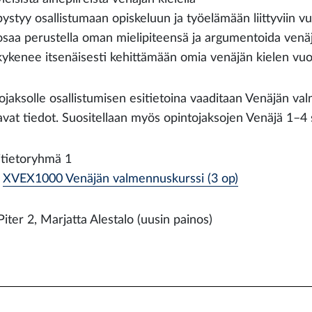
pystyy osallistumaan opiskeluun ja työelämään liittyviin vu
osaa perustella oman mielipiteensä ja argumentoida venäj
kykenee itsenäisesti kehittämään omia venäjän kielen vuo
ojaksolle osallistumisen esitietoina vaaditaan Venäjän va
avat tiedot. Suositellaan myös opintojaksojen Venäjä 1–4 
itietoryhmä 1
XVEX1000 Venäjän valmennuskurssi (3 op)
iter 2, Marjatta Alestalo (uusin painos)