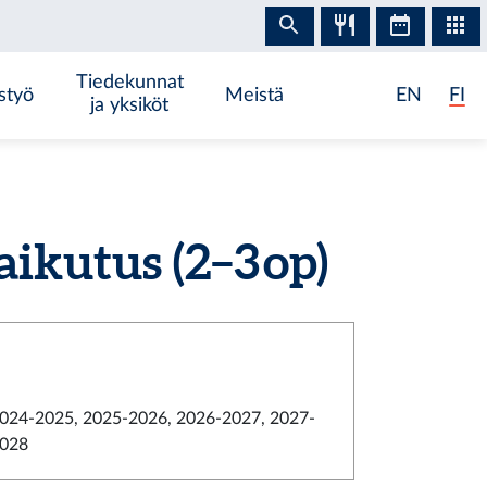
Tiedekunnat
styö
Meistä
EN
FI
ja yksiköt
kutus (2–3 op)
024-2025, 2025-2026, 2026-2027, 2027-
028