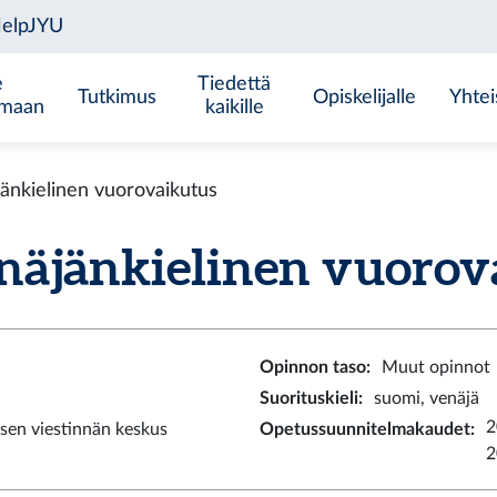
e
Tiedettä
Tutkimus
Opiskelijalle
Yhtei
emaan
kaikille
nkielinen vuorovaikutus
jänkielinen vuorovai
Opinnon taso
:
Muut opinnot
Suorituskieli
:
suomi, venäjä
2
sen viestinnän keskus
Opetussuunnitelmakaudet
:
2