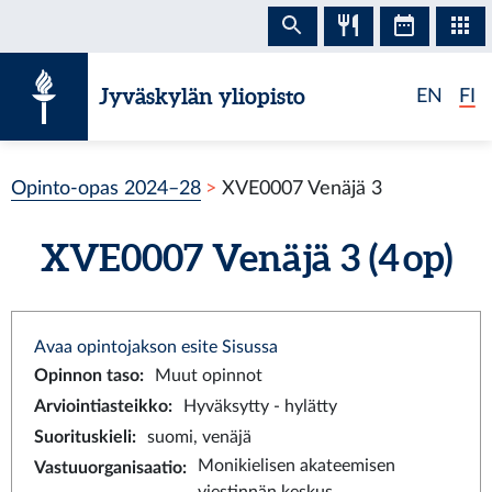
Siirry sisältöön
Jyväskylän yliopisto
EN
FI
Opinto-opas 2024–28
XVE0007 Venäjä 3
XVE0007 Venäjä 3 (4 op)
Avaa opintojakson esite Sisussa
Opinnon taso
:
Muut opinnot
Arviointiasteikko
:
Hyväksytty - hylätty
Suorituskieli
:
suomi, venäjä
Monikielisen akateemisen
Vastuuorganisaatio
: