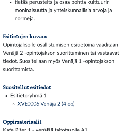
tietää perusteita ja osaa pohtia kulttuurin
moninaisuutta ja yhteiskunnallisia arvoja ja
normeja.
Esitietojen kuvaus
Opintojaksolle osallistumisen esitietoina vaaditaan
Venäjä 2 -opintojakson suorittaminen tai vastaavat
tiedot. Suositellaan myös Venäjä 1 -opintojakson
suorittamista.
Suositellut esitiedot
Esitietoryhmä 1
XVE0006 Venäjä 2 (4 op)
Oppimateriaalit
Kafe Piter 1 - venäjää taitotasolle A1.