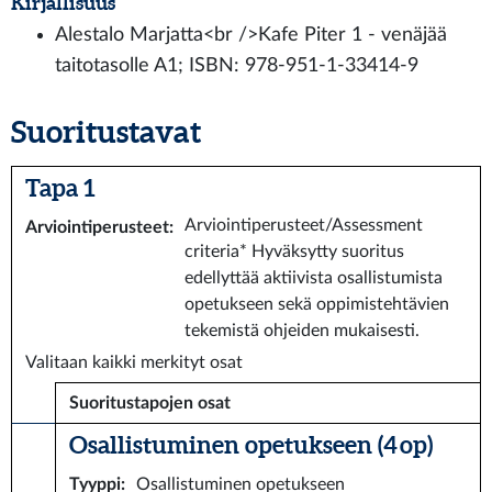
Kirjallisuus
Alestalo Marjatta<br />Kafe Piter 1 - venäjää
taitotasolle A1; ISBN: 978-951-1-33414-9
Suoritustavat
Tapa 1
Arviointiperusteet/Assessment
Arviointiperusteet
:
criteria* Hyväksytty suoritus
edellyttää aktiivista osallistumista
opetukseen sekä oppimistehtävien
tekemistä ohjeiden mukaisesti.
Valitaan kaikki merkityt osat
Suoritustapojen osat
Osallistuminen opetukseen (4 op)
Tyyppi
:
Osallistuminen opetukseen