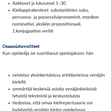
Aakkoset ja lukusanat 1–30
Kielioppirakenteet: substantiivien suku,
persoona- ja possessiivipronominit, monikon
nominatiivi, yksikön prepositionaali,
1.konjugaation verbit
Osaamistavoitteet
Kun opiskelija on suorittanut opintojakson, hän
selviytyy yksinkertaisissa arkitilanteissa venäjän
kielellä
ymmärtää keskeisiä asioita venäjänkielisistä
lyhyistä teksteistä ja keskusteluista
tiedostaa, että omaa kielirepertuaaria voi
hyödyntää venäjän kielen opiskelussa