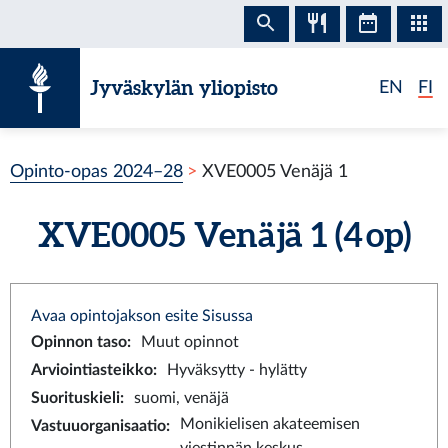
Siirry sisältöön
Jyväskylän yliopisto
EN
FI
Opinto-opas 2024–28
XVE0005 Venäjä 1
XVE0005 Venäjä 1 (4 op)
Avaa opintojakson esite Sisussa
Opinnon taso
:
Muut opinnot
Arviointiasteikko
:
Hyväksytty - hylätty
Suorituskieli
:
suomi, venäjä
Monikielisen akateemisen
Vastuuorganisaatio
: