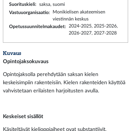
Suorituskieli
:
saksa, suomi
Monikielisen akateemisen
Vastuuorganisaatio
:
viestinnän keskus
2024-2025, 2025-2026,
Opetussuunnitelmakaudet
:
2026-2027, 2027-2028
Kuvaus
Opintojaksokuvaus
Opintojaksolla perehdytään saksan kielen
keskeisimpiin rakenteisiin. Kielen rakenteiden käyttöä
vahvistetaan erilaisten harjoitusten avulla.
Keskeiset sisällöt
Käsiteltävät kielioppiaiheet ovat substantiivit,