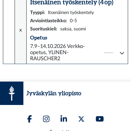
Itsenäinen työskentely (4 op)
Tyyppi
:
Itsenäinen työskentely
Arviointiasteikko
:
0-5
Suorituskieli
:
saksa, suomi
x
Opetus
7.9–14.10.2026
Verkko-
opetus, YLINEN-
RAUSCHER2
Jyväskylän yliopisto