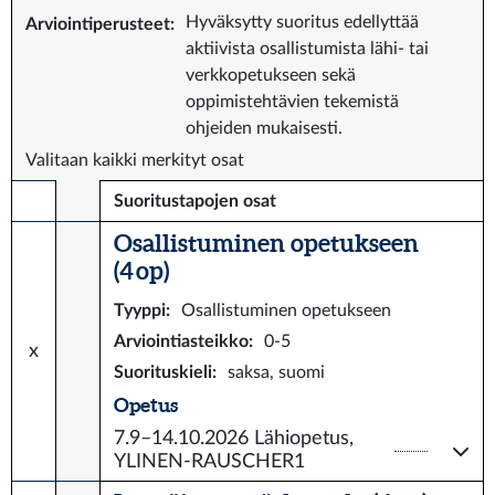
Hyväksytty suoritus edellyttää
Arviointiperusteet
:
aktiivista osallistumista lähi- tai
verkkopetukseen sekä
oppimistehtävien tekemistä
ohjeiden mukaisesti.
Valitaan kaikki merkityt osat
Suoritustapojen osat
Osallistuminen opetukseen
(4 op)
Tyyppi
:
Osallistuminen opetukseen
Arviointiasteikko
:
0-5
x
Suorituskieli
:
saksa, suomi
Opetus
7.9–14.10.2026
Lähiopetus,
YLINEN-RAUSCHER1