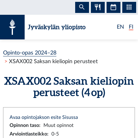
Siirry sisältöön
Jyväskylän yliopisto
EN
FI
Opinto-opas 2024–28
XSAX002 Saksan kieliopin perusteet
XSAX002 Saksan kieliopin
perusteet (4 op)
Avaa opintojakson esite Sisussa
Opinnon taso
:
Muut opinnot
Arviointiasteikko
:
0-5