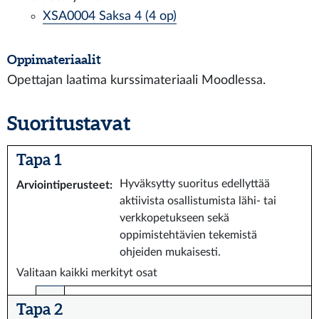
XSA0004 Saksa 4 (4 op)
Oppimateriaalit
Opettajan laatima kurssimateriaali Moodlessa.
Suoritustavat
Tapa 1
Hyväksytty suoritus edellyttää
Arviointiperusteet
:
aktiivista osallistumista lähi- tai
verkkopetukseen sekä
oppimistehtävien tekemistä
ohjeiden mukaisesti.
Valitaan kaikki merkityt osat
Tapa 2