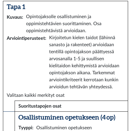
Tapa 1
Opintojaksolle osallistuminen ja
Kuvaus
:
oppimistehtävien suorittaminen. Osa
oppimistehtävistä arvioidaan.
Kirjoitetun kielen taidot (lähinnä
Arviointiperusteet
:
sanasto ja rakenteet) arvioidaan
tentillä opintojakson päättyessä
arvosanalla 1-5 ja suullisen
kielitaidon kehittymistä arvioidaan
opintojakson aikana. Tarkemmat
arviointikriteerit kerrotaan kunkin
arvioidun tehtävän yhteydessä.
Valitaan kaikki merkityt osat
Suoritustapojen osat
Osallistuminen opetukseen (4 op)
Tyyppi
:
Osallistuminen opetukseen