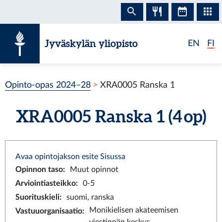
Siirry sisältöön
Jyväskylän yliopisto
EN
FI
Opinto-opas 2024–28
XRA0005 Ranska 1
XRA0005 Ranska 1 (4 op)
Avaa opintojakson esite Sisussa
Opinnon taso
:
Muut opinnot
Arviointiasteikko
:
0-5
Suorituskieli
:
suomi, ranska
Monikielisen akateemisen
Vastuuorganisaatio
: