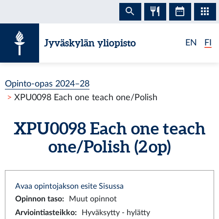
Siirry sisältöön
Jyväskylän yliopisto
EN
FI
Opinto-opas 2024–28
XPU0098 Each one teach one/Polish
XPU0098 Each one teach
one/Polish (2 op)
Avaa opintojakson esite Sisussa
Opinnon taso
:
Muut opinnot
Arviointiasteikko
:
Hyväksytty - hylätty