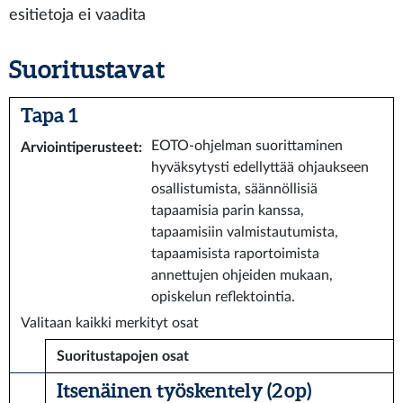
esitietoja ei vaadita
Suoritustavat
Tapa 1
EOTO-ohjelman suorittaminen
Arviointiperusteet
:
hyväksytysti edellyttää ohjaukseen
osallistumista, säännöllisiä
tapaamisia parin kanssa,
tapaamisiin valmistautumista,
tapaamisista raportoimista
annettujen ohjeiden mukaan,
opiskelun reflektointia.
Valitaan kaikki merkityt osat
Suoritustapojen osat
Itsenäinen työskentely (2 op)