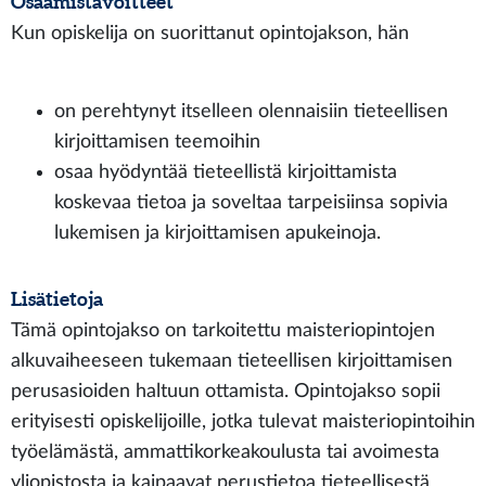
Osaamistavoitteet
Kun opiskelija on suorittanut opintojakson, hän
on perehtynyt itselleen olennaisiin tieteellisen
kirjoittamisen teemoihin
osaa hyödyntää tieteellistä kirjoittamista
koskevaa tietoa ja soveltaa tarpeisiinsa sopivia
lukemisen ja kirjoittamisen apukeinoja.
Lisätietoja
Tämä opintojakso on tarkoitettu maisteriopintojen
alkuvaiheeseen tukemaan tieteellisen kirjoittamisen
perusasioiden haltuun ottamista. Opintojakso sopii
erityisesti opiskelijoille, jotka tulevat maisteriopintoihin
työelämästä, ammattikorkeakoulusta tai avoimesta
yliopistosta ja kaipaavat perustietoa tieteellisestä