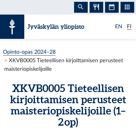
Siirry sisältöön
Jyväskylän yliopisto
EN
FI
Opinto-opas 2024–28
XKVB0005 Tieteellisen kirjoittamisen perusteet
maisteriopiskelijoille
XKVB0005 Tieteellisen
kirjoittamisen perusteet
maisteriopiskelijoille (1–
2 op)