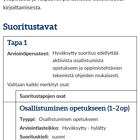
kirjoittamisesta.
Suoritustavat
Tapa 1
Hyväksytty suoritus edellyttää
Arviointiperusteet
:
aktiivista osallistumista
opetukseen ja oppimistehtävien
tekemistä ohjeiden mukaisesti.
Valitaan kaikki merkityt osat
Suoritustapojen osat
Osallistuminen opetukseen (1–2 op)
Tyyppi
:
Osallistuminen opetukseen
Arviointiasteikko
:
Hyväksytty - hylätty
Suorituskieli
:
suomi