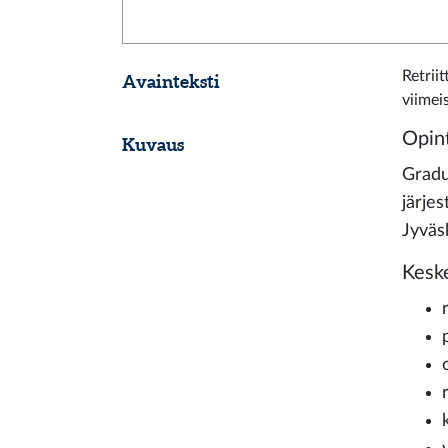
Retriit
Avainteksti
viimei
Opin
Kuvaus
Gradu
järje
Jyväs
Keske