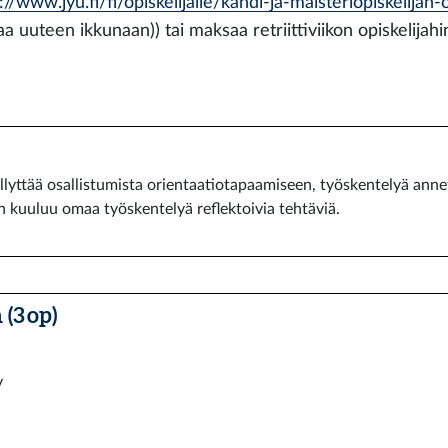
://www.jyu.fi/fi/opiskelijalle/kandi-ja-maisteriopiskelij
aa uuteen ikkunaan)) tai maksaa retriittiviikon opiskelija
llyttää osallistumista orientaatiotapaamiseen, työskentelyä ann
n kuuluu omaa työskentelyä reflektoivia tehtäviä.
(3 op)
y