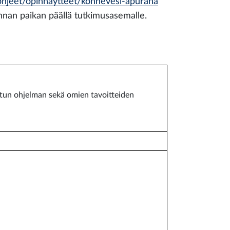
an-ohjeet/opinnaytteet/konnevesi-apuraha
hinnan paikan päällä tutkimusasemalle.
etun ohjelman sekä omien tavoitteiden