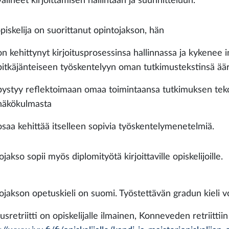
välineet kirjoittamisen hallintaan ja suunnitteluun.
piskelija on suorittanut opintojakson, hän
on kehittynyt kirjoitusprosessinsa hallinnassa ja kykenee in
pitkäjänteiseen työskentelyyn oman tutkimustekstinsä äär
pystyy reflektoimaan omaa toimintaansa tutkimuksen tek
näkökulmasta
osaa kehittää itselleen sopivia työskentelymenetelmiä.
jakso sopii myös diplomityötä kirjoittaville opiskelijoille.
ojakson opetuskieli on suomi. Työstettävän gradun kieli v
sretriitti on opiskelijalle ilmainen, Konneveden retriitti