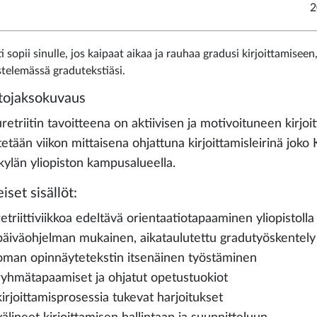
2
ti sopii sinulle, jos kaipaat aikaa ja rauhaa gradusi kirjoittamiseen,
stelemässä gradutekstiäsi.
tojaksokuvaus
retriitin tavoitteena on aktiivisen ja motivoituneen kirjo
stetään viikon mittaisena ohjattuna kirjoittamisleirinä jo
kylän yliopiston kampusalueella.
iset sisällöt:
retriittiviikkoa edeltävä orientaatiotapaaminen yliopistolla
päiväohjelman mukainen, aikataulutettu gradutyöskentely re
oman opinnäytetekstin itsenäinen työstäminen
ryhmätapaamiset ja ohjatut opetustuokiot
kirjoittamisprosessia tukevat harjoitukset