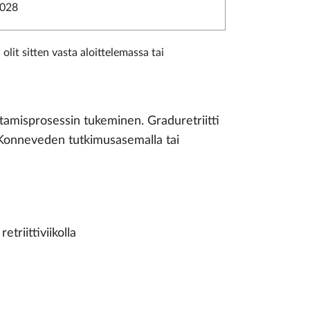
028
 olit sitten vasta aloittelemassa tai
ittamisprosessin tukeminen. Graduretriitti
ko Konneveden tutkimusasemalla tai
triittiviikolla