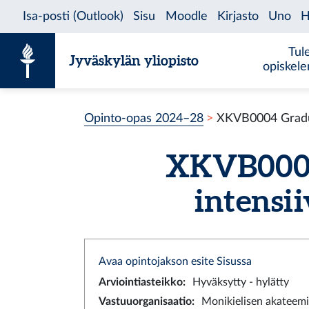
Siirry sisältöön
Tul
Jyväskylän yliopisto
opiskel
Opinto-opas 2024–28
XKVB0004 Graduret
XKVB0004 
intensii
Avaa opintojakson esite Sisussa
Arviointiasteikko
:
Hyväksytty - hylätty
Vastuuorganisaatio
:
Monikielisen akateemi