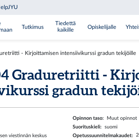
e
Tiedettä
Tutkimus
Opiskelijalle
Yhtei
emaan
kaikille
riitti - Kirjoittamisen intensiivikurssi gradun tekijöille
Graduretriitti - Kirj
vikurssi gradun tekijöil
Opinnon taso
:
Muut opinnot
Suorituskieli
:
suomi
2
sen viestinnän keskus
Opetussuunnitelmakaudet
: