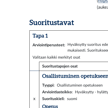
(
https
(auke
Suoritustavat
Tapa 1
Hyväksytty suoritus ede
Arviointiperusteet
:
mukaisesti. Suorituksee
Valitaan kaikki merkityt osat
Suoritustapojen osat
Osallistuminen opetukseen 
Tyyppi
:
Osallistuminen opetukseen
Arviointiasteikko
:
Hyväksytty - hylätt
x
Suorituskieli
:
suomi
Opetus