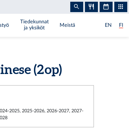
Tiedekunnat
styö
Meistä
EN
FI
ja yksiköt
nese (2 op)
024-2025, 2025-2026, 2026-2027, 2027-
028