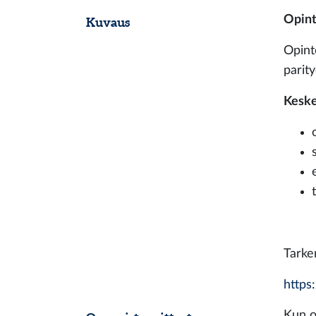
Opint
Kuvaus
Opinto
parit
Keske
Tarke
https:
Kun o