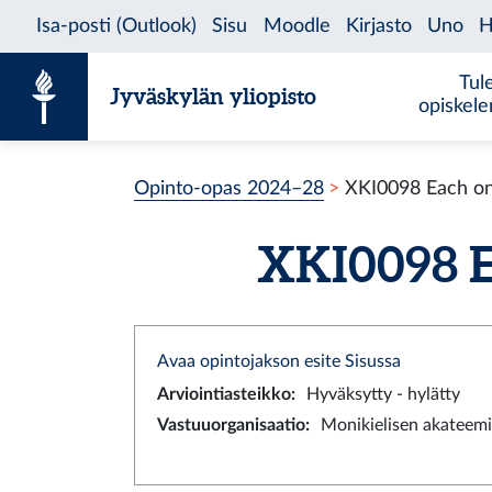
Siirry sisältöön
Tul
Jyväskylän yliopisto
opiskel
Opinto-opas 2024–28
XKI0098 Each on
XKI0098 Ea
Avaa opintojakson esite Sisussa
Arviointiasteikko
:
Hyväksytty - hylätty
Vastuuorganisaatio
:
Monikielisen akateemi