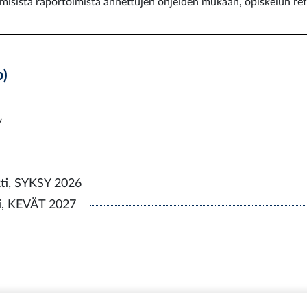
misista raportoimista annettujen ohjeiden mukaan, opiskelun refl
p)
y
kti, SYKSY 2026
ti, KEVÄT 2027