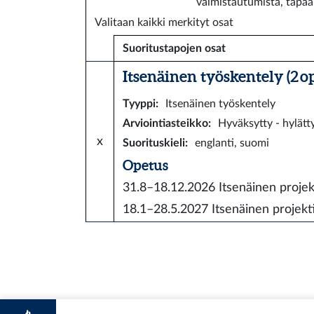
valmistautumista, tapaa
Valitaan kaikki merkityt osat
Suoritustapojen osat
Itsenäinen työskentely (2 o
Tyyppi
:
Itsenäinen työskentely
Arviointiasteikko
:
Hyväksytty - hylätt
x
Suorituskieli
:
englanti, suomi
Opetus
31.8–18.12.2026
Itsenäinen proje
18.1–28.5.2027
Itsenäinen projek