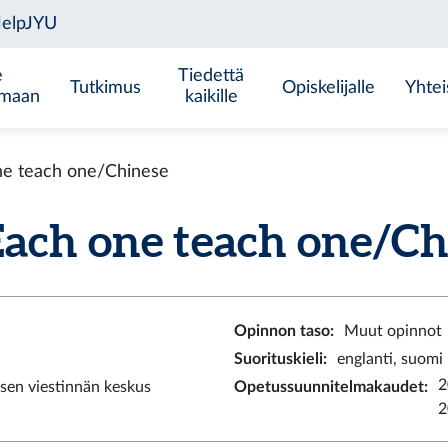
e
Tiedettä
Tutkimus
Opiskelijalle
Yhtei
emaan
kaikille
e teach one/Chinese
ch one teach one/Chi
Opinnon taso
:
Muut opinnot
Suorituskieli
:
englanti, suomi
2
sen viestinnän keskus
Opetussuunnitelmakaudet
:
2