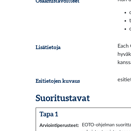
Osaamistavoitteet
Each 
Lisätietoja
hyväk
kanss
esitie
Esitietojen kuvaus
Suoritustavat
Tapa 1
EOTO-ohjelman suorittam
Arviointiperusteet
: