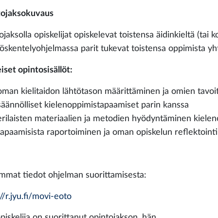
ojaksokuvaus
jaksolla opiskelijat opiskelevat toistensa äidinkieltä (tai ko
yöskentelyohjelmassa parit tukevat toistensa oppimista yht
iset opintosisällöt:
oman kielitaidon lähtötason määrittäminen ja omien tavoi
säännölliset kielenoppimistapaamiset parin kanssa
erilaisten materiaalien ja metodien hyödyntäminen kiele
tapaamisista raportoiminen ja oman opiskelun reflektointi
mmat tiedot ohjelman suorittamisesta:
//r.jyu.fi/movi-eoto
piskelija on suorittanut opintojakson, hän