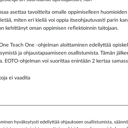
osaa asettaa tavoitteita omalle oppimiselleen huomioiden 
tietää, miten eri kieliä voi oppia itseohjautuvasti parin k
on kehittänyt oman oppimisen reflektoinnin taitojaan.
One Teach One -ohjelman aloittaminen edellyttää opiskel
symistä ja ohjaustapaamiseen osallistumista. Tämän jälke
a. EOTO-ohjelman voi suorittaa enintään 2 kertaa samassa
toja ei vaadita
inen hyväksytysti edellyttää ohjaukseen osallistumista, säännöll