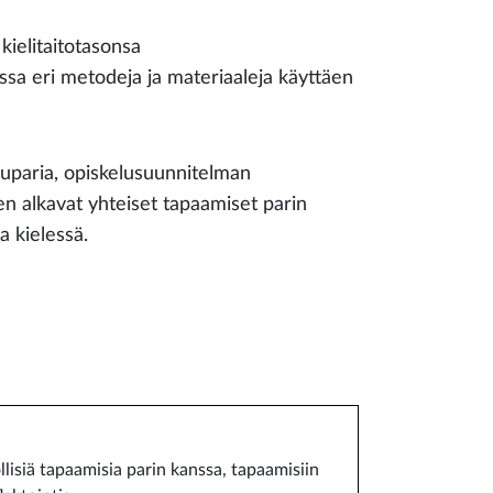
kielitaitotasonsa
anssa eri metodeja ja materiaaleja käyttäen
uparia, opiskelusuunnitelman
en alkavat yhteiset tapaamiset parin
 kielessä.
isiä tapaamisia parin kanssa, tapaamisiin