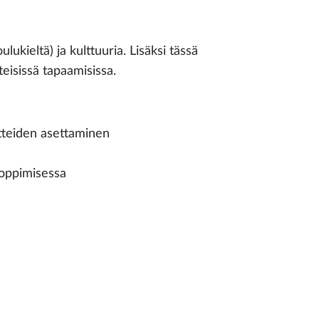
ulukieltä) ja kulttuuria. Lisäksi tässä
eisissä tapaamisissa.
tteiden asettaminen
noppimisessa