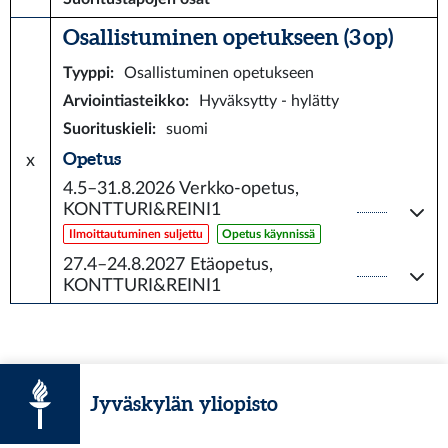
Osallistuminen opetukseen (3 op)
Tyyppi
:
Osallistuminen opetukseen
Arviointiasteikko
:
Hyväksytty - hylätty
Suorituskieli
:
suomi
Opetus
x
4.5–31.8.2026
Verkko-opetus,
KONTTURI&REINI1
Ilmoittautuminen suljettu
Opetus käynnissä
27.4–24.8.2027
Etäopetus,
KONTTURI&REINI1
Jyväskylän yliopisto