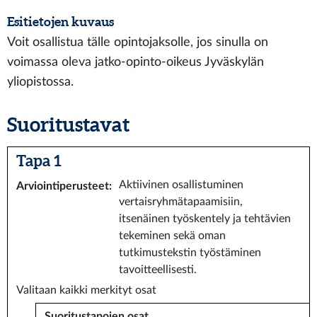
Esitietojen kuvaus
Voit osallistua tälle opintojaksolle, jos sinulla on
voimassa oleva jatko-opinto-oikeus Jyväskylän
yliopistossa.
Suoritustavat
Tapa 1
Aktiivinen osallistuminen
Arviointiperusteet
:
vertaisryhmätapaamisiin,
itsenäinen työskentely ja tehtävien
tekeminen sekä oman
tutkimustekstin työstäminen
tavoitteellisesti.
Valitaan kaikki merkityt osat
Suoritustapojen osat