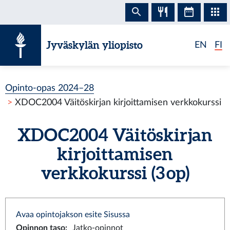
Siirry sisältöön
Jyväskylän yliopisto
EN
FI
Opinto-opas 2024–28
XDOC2004 Väitöskirjan kirjoittamisen verkkokurssi
XDOC2004 Väitöskirjan
kirjoittamisen
verkkokurssi (3 op)
Avaa opintojakson esite Sisussa
Opinnon taso
:
Jatko-opinnot