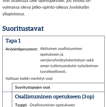
Voit osallistua tälle opintojaksolle, jos sinulla on
voimassa oleva jatko-opinto-oikeus Jyväskylän
yliopistossa.
Suoritustavat
Tapa 1
Aktiivinen osallistuminen
Arviointiperusteet
:
opetukseen ja
vertaisryhmätyöskentelyyn sekä
oman tutkimustekstin työstäminen
tavoitteellisesti.
Valitaan kaikki merkityt osat
Suoritustapojen osat
Osallistuminen opetukseen (3 op)
Tyyppi
:
Osallistuminen opetukseen