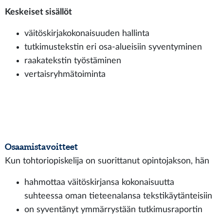
Keskeiset sisällöt
väitöskirjakokonaisuuden hallinta
tutkimustekstin eri osa-alueisiin syventyminen
raakatekstin työstäminen
vertaisryhmätoiminta
Osaamistavoitteet
Kun tohtoriopiskelija on suorittanut opintojakson, hän
hahmottaa väitöskirjansa kokonaisuutta
suhteessa oman tieteenalansa tekstikäytänteisiin
on syventänyt ymmärrystään tutkimusraportin