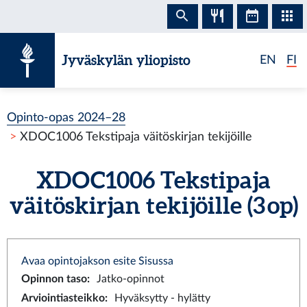
Siirry sisältöön
Jyväskylän yliopisto
EN
FI
Opinto-opas 2024–28
XDOC1006 Tekstipaja väitöskirjan tekijöille
XDOC1006 Tekstipaja
väitöskirjan tekijöille (3 op)
Avaa opintojakson esite Sisussa
Opinnon taso
:
Jatko-opinnot
Arviointiasteikko
:
Hyväksytty - hylätty