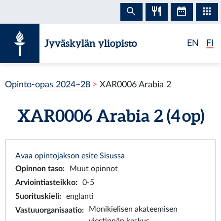
Siirry sisältöön
Jyväskylän yliopisto
EN
FI
Opinto-opas 2024–28
XAR0006 Arabia 2
XAR0006 Arabia 2 (4 op)
Avaa opintojakson esite Sisussa
Opinnon taso
:
Muut opinnot
Arviointiasteikko
:
0-5
Suorituskieli
:
englanti
Monikielisen akateemisen
Vastuuorganisaatio
: