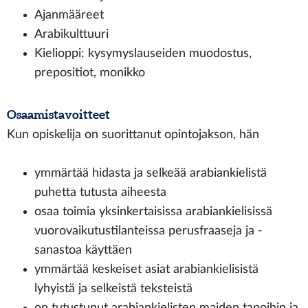
Ajanmääreet
Arabikulttuuri
Kielioppi: kysymyslauseiden muodostus,
prepositiot, monikko
Osaamistavoitteet
Kun opiskelija on suorittanut opintojakson, hän
ymmärtää hidasta ja selkeää arabiankielistä
puhetta tutusta aiheesta
osaa toimia yksinkertaisissa arabiankielisissä
vuorovaikutustilanteissa perusfraaseja ja -
sanastoa käyttäen
ymmärtää keskeiset asiat arabiankielisistä
lyhyistä ja selkeistä teksteistä
on tutustunut arabiankielisten maiden tapoihin ja