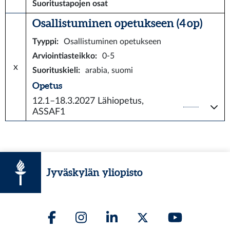
Suoritustapojen osat
Osallistuminen opetukseen (4 op)
Tyyppi
:
Osallistuminen opetukseen
Arviointiasteikko
:
0-5
x
Suorituskieli
:
arabia, suomi
Opetus
12.1–18.3.2027
Lähiopetus,
ASSAF1
Jyväskylän yliopisto