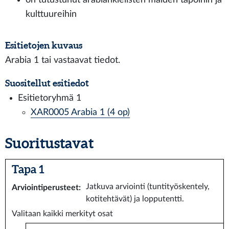
kulttuureihin
Esitietojen kuvaus
Arabia 1 tai vastaavat tiedot.
Suositellut esitiedot
Esitietoryhmä 1
XAR0005 Arabia 1 (4 op)
Suoritustavat
Tapa 1
Jatkuva arviointi (tuntityöskentely,
Arviointiperusteet
:
kotitehtävät) ja lopputentti.
Valitaan kaikki merkityt osat