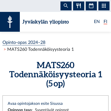
Siirry sisältöön
Jyväskylän yliopisto
EN
FI
Opinto-opas 2024–28
MATS260 Todennäköisyysteoria 1
MATS260
Todennäköisyysteoria 1
(5 op)
Avaa opintojakson esite Sisussa
Opinnon taso
:
Syventävät opinnot