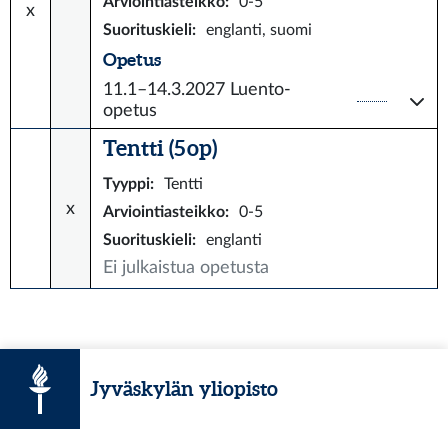
Arviointiasteikko
:
0-5
x
Suorituskieli
:
englanti, suomi
Opetus
11.1–14.3.2027
Luento-
opetus
Tentti (5 op)
Tyyppi
:
Tentti
x
Arviointiasteikko
:
0-5
Suorituskieli
:
englanti
Ei julkaistua opetusta
Jyväskylän yliopisto