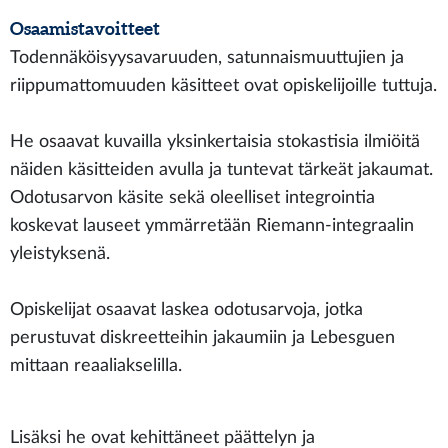
Osaamistavoitteet
Todennäköisyysavaruuden, satunnaismuuttujien ja
riippumattomuuden käsitteet ovat opiskelijoille tuttuja.
He osaavat kuvailla yksinkertaisia stokastisia ilmiöitä
näiden käsitteiden avulla ja tuntevat tärkeät jakaumat.
Odotusarvon käsite sekä oleelliset integrointia
koskevat lauseet ymmärretään Riemann-integraalin
yleistyksenä.
Opiskelijat osaavat laskea odotusarvoja, jotka
perustuvat diskreetteihin jakaumiin ja Lebesguen
mittaan reaaliakselilla.
Lisäksi he ovat kehittäneet päättelyn ja