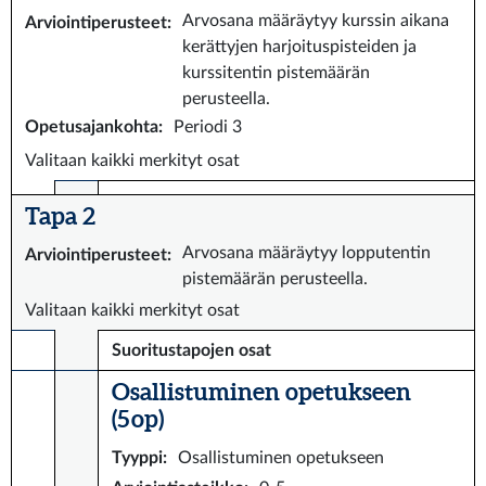
Arvosana määräytyy kurssin aikana
Arviointiperusteet
:
kerättyjen harjoituspisteiden ja
kurssitentin pistemäärän
perusteella.
Opetusajankohta
:
Periodi 3
Valitaan kaikki merkityt osat
Tapa 2
Arvosana määräytyy lopputentin
Arviointiperusteet
:
pistemäärän perusteella.
Valitaan kaikki merkityt osat
Suoritustapojen osat
Osallistuminen opetukseen
(5 op)
Tyyppi
:
Osallistuminen opetukseen