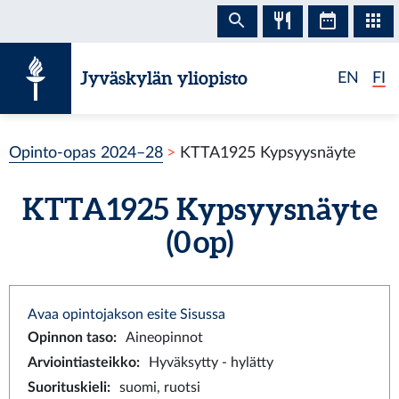
Siirry sisältöön
Jyväskylän yliopisto
EN
FI
Opinto-opas 2024–28
KTTA1925 Kypsyysnäyte
KTTA1925 Kypsyysnäyte
(0 op)
Avaa opintojakson esite Sisussa
Opinnon taso
:
Aineopinnot
Arviointiasteikko
:
Hyväksytty - hylätty
Suorituskieli
:
suomi, ruotsi