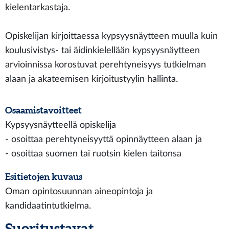
kielentarkastaja.
Opiskelijan kirjoittaessa kypsyysnäytteen muulla kuin
koulusivistys- tai äidinkielellään kypsyysnäytteen
arvioinnissa korostuvat perehtyneisyys tutkielman
alaan ja akateemisen kirjoitustyylin hallinta.
Osaamistavoitteet
Kypsyysnäytteellä opiskelija
- osoittaa perehtyneisyyttä opinnäytteen alaan ja
- osoittaa suomen tai ruotsin kielen taitonsa
Esitietojen kuvaus
Oman opintosuunnan aineopintoja ja
kandidaatintutkielma.
Suoritustavat