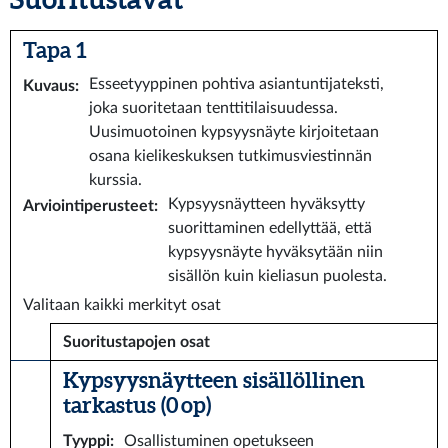
Tapa 1
Esseetyyppinen pohtiva asiantuntijateksti,
Kuvaus
:
joka suoritetaan tenttitilaisuudessa.
Uusimuotoinen kypsyysnäyte kirjoitetaan
osana kielikeskuksen tutkimusviestinnän
kurssia.
Kypsyysnäytteen hyväksytty
Arviointiperusteet
:
suorittaminen edellyttää, että
kypsyysnäyte hyväksytään niin
sisällön kuin kieliasun puolesta.
Valitaan kaikki merkityt osat
Suoritustapojen osat
Kypsyysnäytteen sisällöllinen
tarkastus (0 op)
Tyyppi
:
Osallistuminen opetukseen