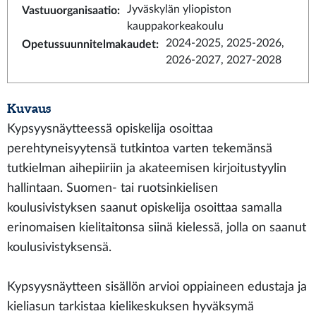
Jyväskylän yliopiston
Vastuuorganisaatio
:
kauppakorkeakoulu
2024-2025, 2025-2026,
Opetussuunnitelmakaudet
:
2026-2027, 2027-2028
Kuvaus
Kypsyysnäytteessä opiskelija osoittaa
perehtyneisyytensä tutkintoa varten tekemänsä
tutkielman aihepiiriin ja akateemisen kirjoitustyylin
hallintaan. Suomen- tai ruotsinkielisen
koulusivistyksen saanut opiskelija osoittaa samalla
erinomaisen kielitaitonsa siinä kielessä, jolla on saanut
koulusivistyksensä.
Kypsyysnäytteen sisällön arvioi oppiaineen edustaja ja
kieliasun tarkistaa kielikeskuksen hyväksymä