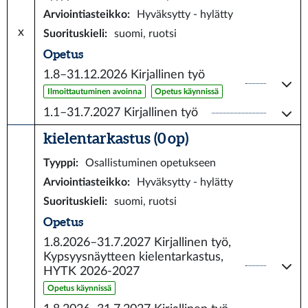
Arviointiasteikko
:
Hyväksytty - hylätty
x
Suorituskieli
:
suomi, ruotsi
Opetus
1.8–31.12.2026
Kirjallinen työ
Ilmoittautuminen avoinna
Opetus käynnissä
1.1–31.7.2027
Kirjallinen työ
kielentarkastus (0 op)
Tyyppi
:
Osallistuminen opetukseen
Arviointiasteikko
:
Hyväksytty - hylätty
Suorituskieli
:
suomi, ruotsi
Opetus
1.8.2026–31.7.2027
Kirjallinen työ,
Kypsyysnäytteen kielentarkastus,
HYTK 2026-2027
Opetus käynnissä